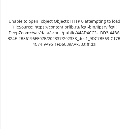
Unable to open [object Object]: HTTP 0 attempting to load
TileSource: https://content.prlib.ru/fcgi-bin/iipsrv.fcgi?
DeepZoom=/var/data/scans/public/44AD4CC2-1DD3-44B6-
B24E-2B86196EE07E/202337/202338_doc1_9DC7B563-C17B-
4C74-9A95-1FD6C39AAF33.tiff.dzi
Unable to open [object Object]: HTTP 0
Unable to open [object Object]: HTTP 0
attempting to load TileSource:
attempting to load TileSource:
https://content.prlib.ru/fcgi-bin/iipsrv.fcgi?
https://content.prlib.ru/fcgi-bin/iipsrv.fcgi?
DeepZoom=/var/data/scans/public/44AD4CC2-
DeepZoom=/var/data/scans/public/44AD4CC2-
1DD3-44B6-B24E-
1DD3-44B6-B24E-
2B86196EE07E/202337/202338_doc1_9DC7B563-
2B86196EE07E/202337/202339_doc1_EE40DC10-
C17B-4C74-9A95-1FD6C39AAF33.tiff.dzi
C000-4819-ACB9-41D22F20C840.tiff.dzi
1
2