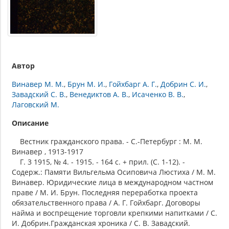
Автор
Винавер М. М.
Брун М. И.
Гойхбарг А. Г.
Добрин С. И.
Завадский С. В.
Венедиктов А. В.
Исаченко В. В.
Лаговский М.
Описание
Вестник гражданского права. - С.-Петербург : М. М.
Винавер , 1913-1917
Г. 3 1915, № 4. - 1915. - 164 с. + прил. (С. 1-12). -
Содерж.: Памяти Вильгельма Осиповича Люстиха / М. М.
Винавер. Юридические лица в международном частном
праве / М. И. Брун. Последняя переработка проекта
обязательственного права / А. Г. Гойхбарг. Договоры
найма и воспрещение торговли крепкими напитками / С.
И. Добрин.Гражданская хроника / С. В. Завадский.