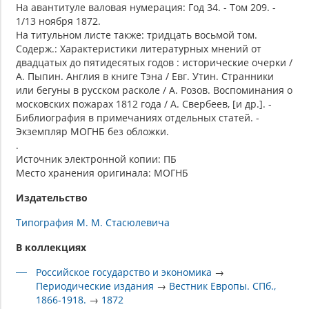
На авантитуле валовая нумерация: Год 34. - Том 209. -
1/13 ноября 1872.
На титульном листе также: тридцать восьмой том.
Содерж.: Характеристики литературных мнений от
двадцатых до пятидесятых годов : исторические очерки /
А. Пыпин. Англия в книге Тэна / Евг. Утин. Странники
или бегуны в русском расколе / А. Розов. Воспоминания о
московских пожарах 1812 года / А. Свербеев, [и др.]. -
Библиография в примечаниях отдельных статей. -
Экземпляр МОГНБ без обложки.
.
Источник электронной копии: ПБ
Место хранения оригинала: МОГНБ
Издательство
Типография М. М. Стасюлевича
В коллекциях
Российское государство и экономика
→
Периодические издания
→
Вестник Европы. СПб.,
1866-1918.
→
1872