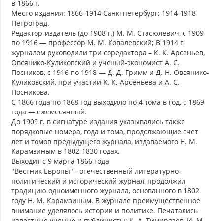
в 1866 г.
Место издания: 1866-1914 Санктпетербург; 1914-1918
Петроград.
Редактор-издатель (до 1908 г.) М. М. Стасюлевич, с 1909
по 1916 — профессор М. М. Ковалевский; В 1914 г.
журналом руководили три соредактора – К. К. Арсеньев,
Овсянико-Куликовский и ученый-экономист А. С.
Посников, с 1916 по 1918 — Д. Д. Гримм и Д. Н. Овсянико-
Куликовский, при участии К. К. Арсеньева и А. С.
Посникова.
С 1866 года по 1868 год выходило по 4 тома в год, с 1869
года — ежемесячный.
До 1909 г. в сигнатуре издания указывались также
порядковые номера, года и тома, продолжающие счет
лет и томов предыдущего журнала, издаваемого Н. М.
Карамзиным в 1802-1830 годах.
Выходит с 9 марта 1866 года.
"Вестник Европы" - отечественный литературно-
политический и исторический журнал, продолжил
традицию одноименного журнала, основанного в 1802
году Н. М. Карамзиным. В журнале преимущественное
внимание уделялось истории и политике. Печатались
известные ученые и публицисты: К. А. Тимирязев, И. М.