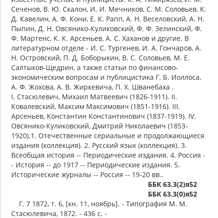
Сеченов, В. Ю. Скалон, И. И. Мечников, С. М. Соловьев, К.
Д. Кавелин, А. Ф. Кони, Е. К. Рапп, А. Н. Веселовский, А. Н.
Пыпин, Д. Н. Овсянико-Куликовский, Ф. Ф. Зелинский, Ф.
Ф. Мартенс, К. К. Арсеньев, А. С. Хаханов и другие. В
литературном отделе - И. С. Тургенев, И. А. Гончаров, А.
Н. Островский, П. Д. Боборыкин, В. С. Соловьев, М. Е.
Салтыков-Щедрин, а также статьи по финансово-
экономическим вопросам и публицистика Г. Б. Иоллоса,
А. Ф. Жохова, А. В. Жиркевича, П. Х. Шванебаха .
I. Стасюлевич, Михаил Матвеевич (1826-1911). II.
Ковалевский, Максим Максимович (1851-1916). III.
Арсеньев, Константин Константинович (1837-1919). IV.
Овсянико-Куликовский, Дмитрий Николаевич (1853-
1920).1. Отечественные сериальные и продолжающиеся
издания (коллекция). 2. Русский язык (коллекция). 3.
Всеобщая история -- Периодические издания. 4. Россия -
- История -- до 1917 -- Периодические издания. 5.
Исторические журналы -- Россия -- 19-20 вв..
ББК 63.3(2)я52
ББК 63.3(0)я52
Г. 7 1872, т. 6, [кн. 11, ноябрь]. - Типография М. М.
Стасюлевича, 1872. - 436 с. -