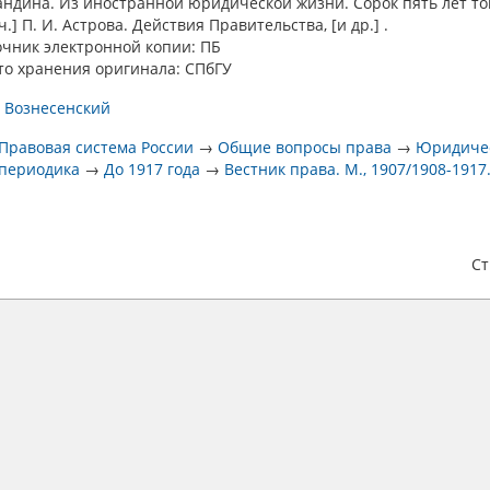
ндина. Из иностранной юридической жизни. Сорок пять лет то
оч.] П. И. Астрова. Действия Правительства, [и др.] .
очник электронной копии: ПБ
то хранения оригинала: СПбГУ
. Вознесенский
Правовая система России
→
Общие вопросы права
→
Юридиче
периодика
→
До 1917 года
→
Вестник права. М., 1907/1908-1917
С