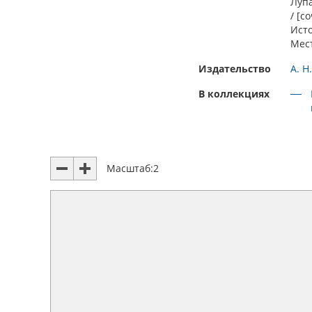
Лупа
/ [с
Ист
Мес
Издательство
А. Н
В коллекциях
Масштаб:
2