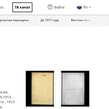
Ru
ск
ТВ канал
Войти
ическая периодика
До 1917 года
Вестник права. М., 1907/1
исяж.
9-1913. -
та ; 1913
ь.