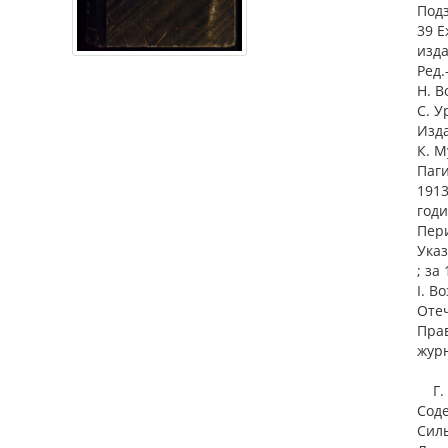
Подз
39 Е
изда
Ред.
Н. В
С. У
Изда
К. М
Паги
1913
годи
Пери
Указ
; за
I. В
Оте
Прав
журн
Г. 4
Соде
Силь