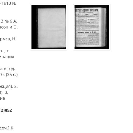
9-1913 №
13 № 6 А.
ысон и О.
рмса, Н.
. ; с
гинация
а в год.
. (35 с.)
кция). 2.
. 3.
кие
(2)я52
оч.] К.