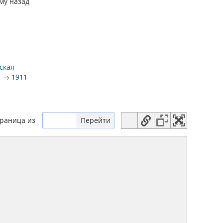
му назад
ская
.
→
1911
траница
из