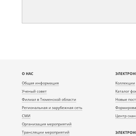
Карта
О НАС
ЭЛЕКТРОН
сайта
Общая информация
Коллекции
Ученый совет
Каталог фо
Филиал в Тюменской области
Новые пос
Региональная и зарубежная сеть
Формирован
СМИ
Центр ска
Организация мероприятий
Трансляции мероприятий
ЭЛЕКТРОН