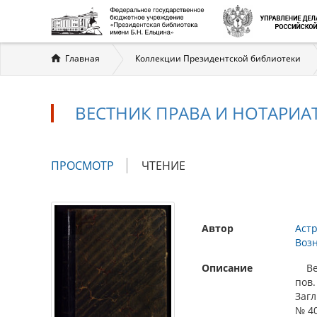
Вы
Главная
Коллекции Президентской библиотеки
здесь
ВЕСТНИК ПРАВА И НОТАРИАТА.
Главные
ПРОСМОТР
(АКТИВНАЯ
ЧТЕНИЕ
вкладки
ВКЛАДКА)
Автор
Астр
Воз
Описание
Вест
пов.
Загл
№ 40