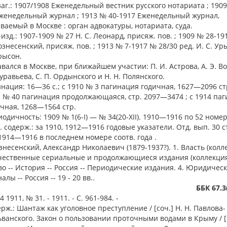
аг.: 1907/1908 Еженедельный вестник русского нотариата ; 190
женедельный журнал ; 1913 № 40-1917 Еженедельный журнал,
ваемый в Москве : орган адвокатуры, нотариата, суда.
-изд.: 1907-1909 № 27 Н. С. Леонард, присяж. пов. ; 1909 № 28-19
ознесенский, присяж. пов. ; 1913 № 7-1917 № 28/30 ред. И. С. Ур
рысон.
вался в Москве, при ближайшем участии: П. И. Астрова, А. Э. Во
уравьева, С. П. Ордынского и Н. Н. Полянского.
нация: 16—36 с.; с 1910 № 3 пагинация годичная, 1627—2096 стр
 № 40 пагинация продолжающаяся, стр. 2097—3474 ; с 1914 па
чная, 1268—1564 стр.
одичность: 1909 № 1(6-I) — № 34(20-XII). 1910—1916 по 52 номер
. содерж.: за 1910, 1912—1916 годовые указатели. Отд. вып. 30 стб
 1914—1916 в последнем номере соотв. года .
ознесенский, Александр Николаевич (1879-1937?). 1. Власть (колле
чественные сериальные и продолжающиеся издания (коллекция)
о -- История -- Россия -- Периодические издания. 4. Юридичес
алы -- Россия -- 19 - 20 вв..
ББК 67.3
 1911, № 31. - 1911. - С. 961-984. -
рж.: Шантаж как уголовное преступление / [соч.] Н. Н. Павлова-
ванского. Закон о пользовании проточными водами в Крыму / [с