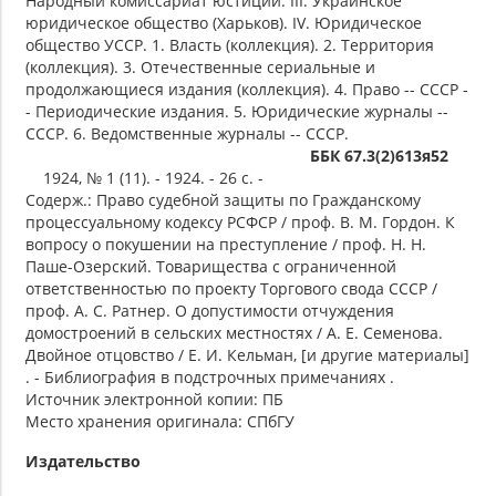
Народный комиссариат юстиции. III. Украинское
юридическое общество (Харьков). IV. Юридическое
общество УССР. 1. Власть (коллекция). 2. Территория
(коллекция). 3. Отечественные сериальные и
продолжающиеся издания (коллекция). 4. Право -- СССР -
- Периодические издания. 5. Юридические журналы --
СССР. 6. Ведомственные журналы -- СССР.
ББК 67.3(2)613я52
1924, № 1 (11). - 1924. - 26 с. -
Содерж.: Право судебной защиты по Гражданскому
процессуальному кодексу РСФСР / проф. В. М. Гордон. К
вопросу о покушении на преступление / проф. Н. Н.
Паше-Озерский. Товарищества с ограниченной
ответственностью по проекту Торгового свода СССР /
проф. А. С. Ратнер. О допустимости отчуждения
домостроений в сельских местностях / А. Е. Семенова.
Двойное отцовство / Е. И. Кельман, [и другие материалы]
. - Библиография в подстрочных примечаниях .
Источник электронной копии: ПБ
Место хранения оригинала: СПбГУ
Издательство