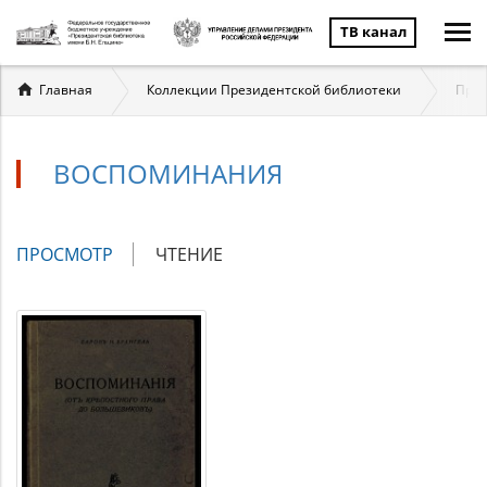
ТВ канал
Вы
Главная
Коллекции Президентской библиотеки
През
здесь
ВОСПОМИНАНИЯ
Главные
ПРОСМОТР
(АКТИВНАЯ
ЧТЕНИЕ
вкладки
ВКЛАДКА)