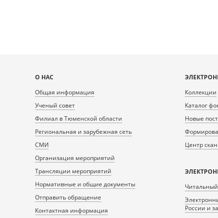
Карта
О НАС
ЭЛЕКТРОН
сайта
Общая информация
Коллекции
Ученый совет
Каталог фо
Филиал в Тюменской области
Новые пос
Региональная и зарубежная сеть
Формирован
СМИ
Центр ска
Организация мероприятий
Трансляции мероприятий
ЭЛЕКТРОН
Нормативные и общие документы
Читальный
Отправить обращение
Электронны
России и з
Контактная информация