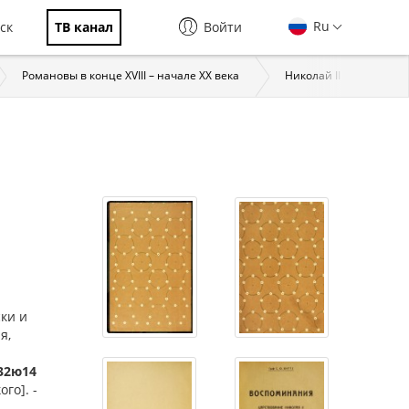
Ru
ск
ТВ канал
Войти
Романовы в конце XVIII – начале XX века
Николай II (1868–1918)
ски и
я,
332ю14
го]. -