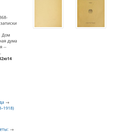
868-
 записки
. Дом
нная дума
я --
.
332ю14
да
→
8–1918)
еты:
→