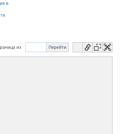
ия в
тте
траница
из