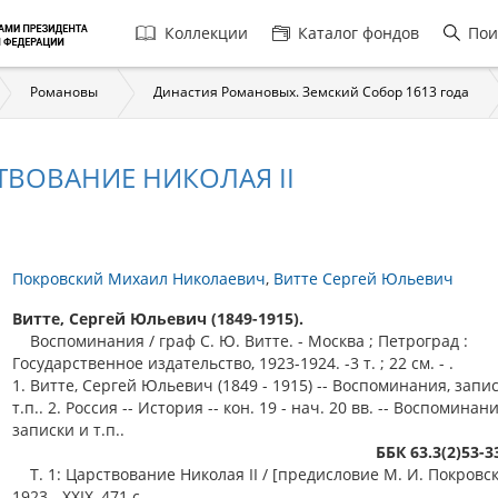
Главная
Коллекции
Каталог фондов
Пои
навигация
Романовы
Династия Романовых. Земский Собор 1613 года
ТВОВАНИЕ НИКОЛАЯ II
Покровский Михаил Николаевич
Витте Сергей Юльевич
Витте, Сергей Юльевич (1849-1915).
Воспоминания / граф С. Ю. Витте. - Москва ; Петроград :
Государственное издательство, 1923-1924. -3 т. ; 22 см. - .
1. Витте, Сергей Юльевич (1849 - 1915) -- Воспоминания, запи
т.п.. 2. Россия -- История -- кон. 19 - нач. 20 вв. -- Воспоминани
записки и т.п..
ББК 63.3(2)53-
Т. 1: Царствование Николая II / [предисловие М. И. Покровско
1923. -XXIX, 471 с.. -