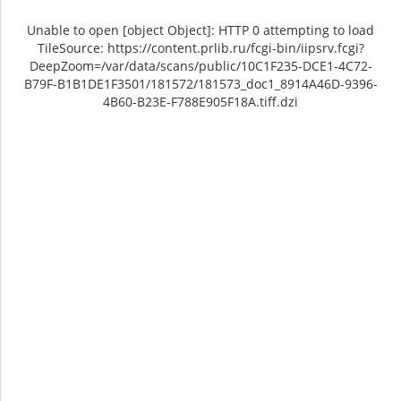
Unable to open [object Object]: HTTP 0 attempting to load
TileSource: https://content.prlib.ru/fcgi-bin/iipsrv.fcgi?
DeepZoom=/var/data/scans/public/10C1F235-DCE1-4C72-
B79F-B1B1DE1F3501/181572/181573_doc1_8914A46D-9396-
4B60-B23E-F788E905F18A.tiff.dzi
Unable to open [object Object]: HTTP 0
Unable to open [object Object]: HTTP 0
attempting to load TileSource:
attempting to load TileSource:
https://content.prlib.ru/fcgi-bin/iipsrv.fcgi?
https://content.prlib.ru/fcgi-bin/iipsrv.fcgi?
DeepZoom=/var/data/scans/public/10C1F235-
DeepZoom=/var/data/scans/public/10C1F235-
DCE1-4C72-B79F-
DCE1-4C72-B79F-
B1B1DE1F3501/181572/181573_doc1_8914A46D-
B1B1DE1F3501/181572/181574_doc1_CE89EA49-
9396-4B60-B23E-F788E905F18A.tiff.dzi
1186-4C61-8F94-4C3EE63CB2B9.tiff.dzi
1
2