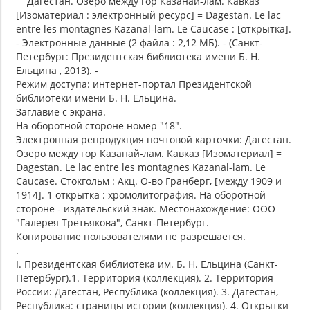
Дагестан. Озеро между гор Казанай-лам. Кавказ
[Изоматериал : электронный ресурс] = Dagestan. Le lac
entre les montagnes Kazanal-lam. Le Caucase : [открытка].
- Электронные данные (2 файла : 2,12 МБ). - (Санкт-
Петербург: Президентская библиотека имени Б. Н.
Ельцина , 2013). -
Режим доступа: интернет-портал Президентской
библиотеки имени Б. Н. Ельцина.
Заглавие с экрана.
На оборотной стороне номер "18".
Электронная репродукция почтовой карточки: Дагестан.
Озеро между гор Казанай-лам. Кавказ [Изоматериал] =
Dagestan. Le lac entre les montagnes Kazanal-lam. Le
Caucase. Стокгольм : Акц. О-во Гранберг, [между 1909 и
1914]. 1 открытка : хромолитография. На оборотной
стороне - издательский знак. Местонахождение: ООО
"Галерея Третьякова", Санкт-Петербург.
Копирование пользователями не разрешается.
.
I. Президентская библиотека им. Б. Н. Ельцина (Санкт-
Петербург).1. Территория (коллекция). 2. Территория
России: Дагестан, Республика (коллекция). 3. Дагестан,
Республика: страницы истории (коллекция). 4. Открытки