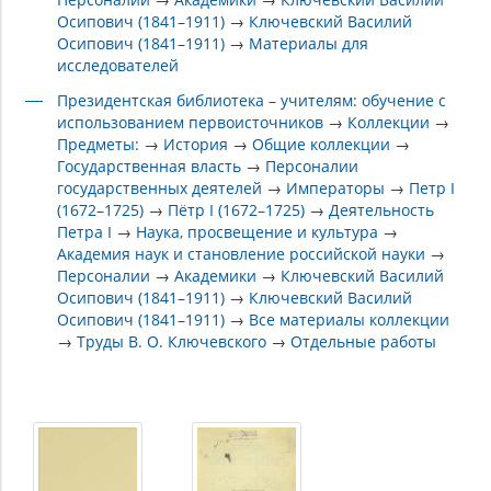
Осипович (1841–1911)
→
Ключевский Василий
Осипович (1841–1911)
→
Материалы для
исследователей
Президентская библиотека – учителям: обучение с
использованием первоисточников
→
Коллекции
→
Предметы:
→
История
→
Общие коллекции
→
Государственная власть
→
Персоналии
государственных деятелей
→
Императоры
→
Петр I
(1672–1725)
→
Пётр I (1672–1725)
→
Деятельность
Петра I
→
Наука, просвещение и культура
→
Академия наук и становление российской науки
→
Персоналии
→
Академики
→
Ключевский Василий
Осипович (1841–1911)
→
Ключевский Василий
Осипович (1841–1911)
→
Все материалы коллекции
→
Труды В. О. Ключевского
→
Отдельные работы