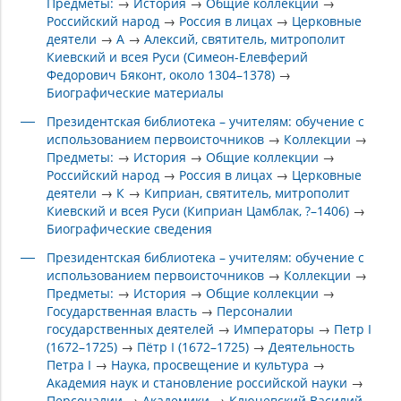
Предметы:
→
История
→
Общие коллекции
→
Российский народ
→
Россия в лицах
→
Церковные
деятели
→
А
→
Алексий, святитель, митрополит
Киевский и всея Руси (Симеон-Елевферий
Федорович Бяконт, около 1304–1378)
→
Биографические материалы
Президентская библиотека – учителям: обучение с
использованием первоисточников
→
Коллекции
→
Предметы:
→
История
→
Общие коллекции
→
Российский народ
→
Россия в лицах
→
Церковные
деятели
→
К
→
Киприан, святитель, митрополит
Киевский и всея Руси (Киприан Цамблак, ?–1406)
→
Биографические сведения
Президентская библиотека – учителям: обучение с
использованием первоисточников
→
Коллекции
→
Предметы:
→
История
→
Общие коллекции
→
Государственная власть
→
Персоналии
государственных деятелей
→
Императоры
→
Петр I
(1672–1725)
→
Пётр I (1672–1725)
→
Деятельность
Петра I
→
Наука, просвещение и культура
→
Академия наук и становление российской науки
→
Персоналии
→
Академики
→
Ключевский Василий