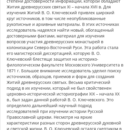
степени достоверности информации, которой обладают
Жития древнерусских святых XI – начала XVII в. Для
изучения Житий В. О. Ключевский привлек широкий
круг источников, в том числе неопубликованные
рукописные и архивные материалы. В этих источниках
исследователь надеялся найти новый, обогащенный
достоверными фактами, материал для изучения
вопросов участия древнерусских монастырей в
колонизации Северо-Восточной Руси. Эта работа стала
его магистерской диссертацией, которую В. О.
Ключевский блестяще защитил на историко-
филологическом факультете Московского Университета в
1871 г. Большое внимание исследователь уделил поиску
источников, образцов, приемов и форм для создания
Житий древнерусских святых. Весьма критический
подход в их изучении, который не был свойственен
церковно-исторической историографии XIX – начала XX
в., был задан данной работой В. О. Ключевского. Это
определило дальнейший научный подход
исследователей при изучении истории Русской
Православной церкви. Несмотря на яркие
характеристики разных сторон древнерусской духовной
и светской жизни, В. О. Ключевский остался скептиком в