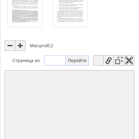
Масштаб:
2
Страница
из