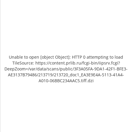
Unable to open [object Object]: HTTP 0 attempting to load
TileSource: https://content.prlib.ru/fcgi-bin/iipsrv.fcgi?
DeepZoom=/var/data/scans/public/3F3A05FA-9DA1-42F1-BFE3-
AE3137B79486/213719/213720_doc1_EA3E9E4A-5113-41A4-
A010-06BBC234AAC5.tiff.dzi
Unable to open [object Object]: HTTP 0
Unable to open [object Object]: HTTP 0
attempting to load TileSource:
attempting to load TileSource: