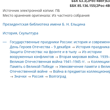
ББК 63.3(2Рос-4Вог)6
ББК 85.136.155(2Рос-4
Источник электронной копии: ПБ
Место хранения оригинала: Из частного собрания
Президентская библиотека имени Б. Н. Ельцина
История
Скульптура
Государственные праздники России: история и современ
День Героев Отечества – 9 декабря
→
История праздника
Защита Отечества: на фронте и в тылу
→
Из истории
вооруженных конфликтов
→
Вторая мировая война. 1939–1
Великая Отечественная война 1941–1945 гг.
→
Коллекции
Память о Великой Победе
→
Увековечение памяти о Вели
Отечественной войне
→
Война в предметах коллекциони
→
Значки
→
Россия
→
Волгоград