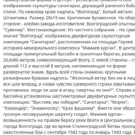
изображение скульптуры санитарки, держащей раненого бой
спине. По нижнему краю надпись "Волгоград". Белый металл.
Штамповка. Размер 28х19 мм. Крепление булавочное. На обо
стороне - клеймо завода-изготовителя: Волгоградский опытны
"Сувенир". Местонахождение: Из частного собрания. - На су
значке "Волгоград" изображена двухфигурная скульптурная
композиция "Санитарка", расположенная на площади Героев
историко-мемориального комплекса "Мамаев курган". В цент
площади прямоугольный бассейн в гранитных берегах, разм
26,6х86 метров, символизирующий Волгу. С левой стороны – с
длиной 112 и высотой 8 метров, напоминающая по форме
развернутое знамя. Вдоль всей стены-знамени, крупными
рельефными буквами надпись: "Железный ветер бил им в лицо
все шли вперед, и снова чувство суеверного страха охватыва
противника: люди ли шли в атаку, смертны ли они?". Справа о
бассейна установлены шестиметровые двухфигурные скульп
композиции: "Выстояв, мы победим", "Санитарка", "Моряк",
"Командир", "Знаменосец", "Крах фашизма". Вместе они обра
грозную несокрушимую шеренгу солдат. Мамаев курган -
возвышенность на правом берегу реки Волги в Центральном 
города Волгограда, где во время Сталинградской битвы прохо
ожесточённые бои с сентября 1942 года по январь 1943 года. 