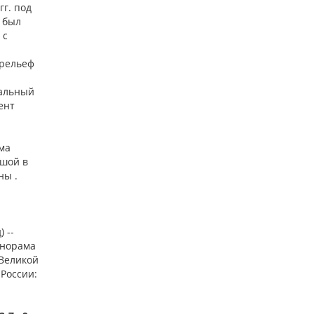
гг. под
 был
 с
орельеф
тальный
ент
ма
ьшой в
ны .
 --
анорама
 Великой
 России: