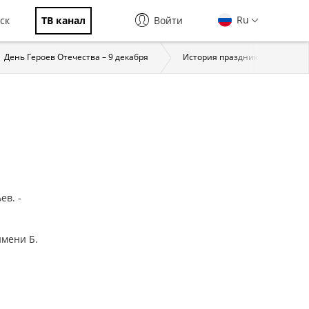
Ru
ск
ТВ канал
Войти
День Героев Отечества – 9 декабря
История праздника
За
ев. -
имени Б.