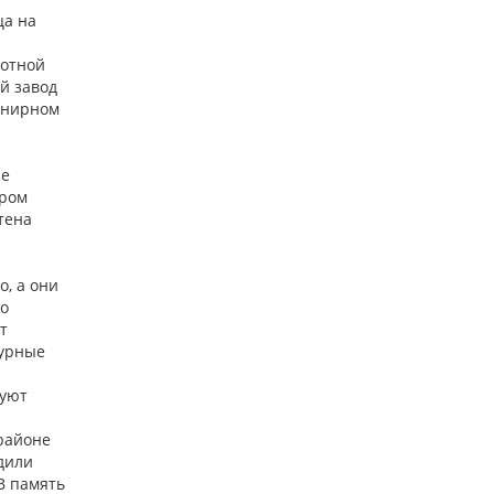
ца на
ротной
й завод
венирном
ре
ером
тена
, а они
ло
т
турные
зуют
районе
дили
В память