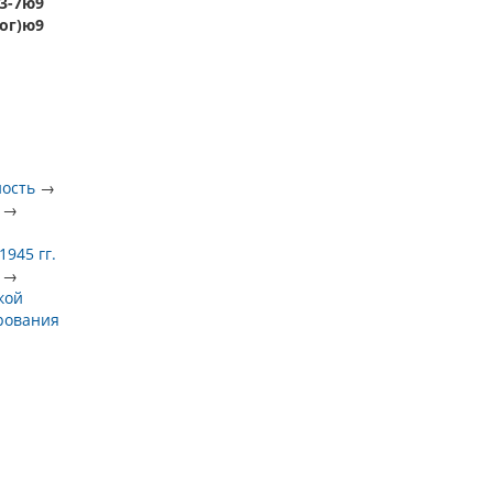
33-7ю9
Вог)ю9
ность
→
→
945 гг.
→
кой
рования