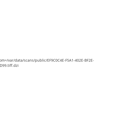
epZoom=/var/data/scans/public/EF9C0C4E-F5A1-402E-BF2E-
9.tiff.dzi