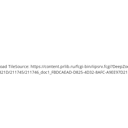
load TileSource: https://content.prlib.ru/fcgi-bin/iipsrv.fcgi?De
21D/211745/211746_doc1_FBDCAEAD-D825-4D32-8AFC-A9EE97D21D9