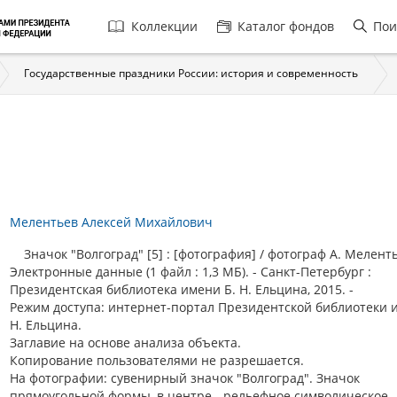
Главная
Коллекции
Каталог фондов
Пои
навигация
Государственные праздники России: история и современность
Мелентьев Алексей Михайлович
Значок "Волгоград" [5] : [фотография] / фотограф А. Меленть
Электронные данные (1 файл : 1,3 МБ). - Санкт-Петербург :
Президентская библиотека имени Б. Н. Ельцина, 2015. -
Режим доступа: интернет-портал Президентской библиотеки 
Н. Ельцина.
Заглавие на основе анализа объекта.
Копирование пользователями не разрешается.
На фотографии: сувенирный значок "Волгоград". Значок
прямоугольной формы, в центре - рельефное символическое