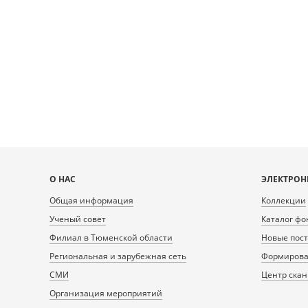
Карта
О НАС
ЭЛЕКТРОН
сайта
Общая информация
Коллекции
Ученый совет
Каталог фо
Филиал в Тюменской области
Новые пос
Региональная и зарубежная сеть
Формирован
СМИ
Центр ска
Организация мероприятий