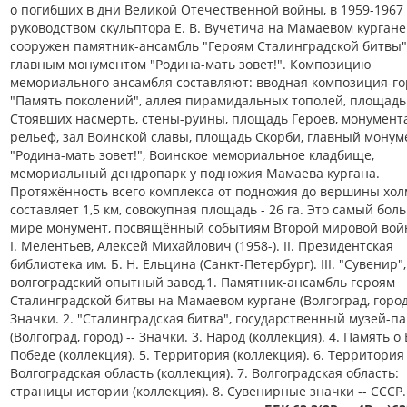
о погибших в дни Великой Отечественной войны, в 1959-1967 
руководством скульптора Е. В. Вучетича на Мамаевом кургане
сооружен памятник-ансамбль "Героям Сталинградской битвы"
главным монументом "Родина-мать зовет!". Композицию
мемориального ансамбля составляют: вводная композиция-г
"Память поколений", аллея пирамидальных тополей, площадь
Стоявших насмерть, стены-руины, площадь Героев, монумен
рельеф, зал Воинской славы, площадь Скорби, главный монум
"Родина-мать зовет!", Воинское мемориальное кладбище,
мемориальный дендропарк у подножия Мамаева кургана.
Протяжённость всего комплекса от подножия до вершины хол
составляет 1,5 км, совокупная площадь - 26 га. Это самый бол
мире монумент, посвящённый событиям Второй мировой вой
I. Мелентьев, Алексей Михайлович (1958-). II. Президентская
библиотека им. Б. Н. Ельцина (Санкт-Петербург). III. "Сувенир",
волгоградский опытный завод.1. Памятник-ансамбль героям
Сталинградской битвы на Мамаевом кургане (Волгоград, город)
Значки. 2. "Сталинградская битва", государственный музей-п
(Волгоград, город) -- Значки. 3. Народ (коллекция). 4. Память о
Победе (коллекция). 5. Территория (коллекция). 6. Территория
Волгоградская область (коллекция). 7. Волгоградская область:
страницы истории (коллекция). 8. Сувенирные значки -- СССР.