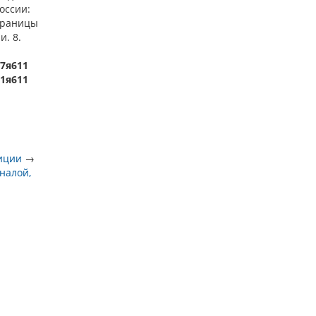
оссии:
страницы
и. 8.
-7я611
.1я611
иции
→
налой,