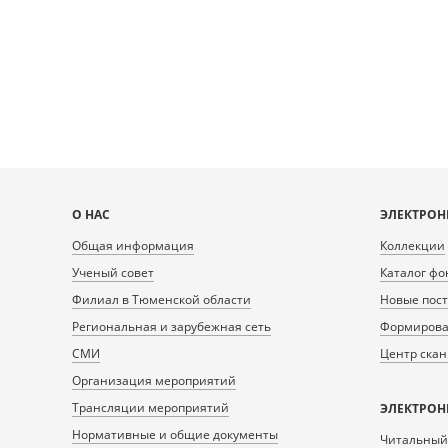
E0AF-4A77-B661-
E0A
A8FA23933447/217483/217484_doc1_B3B4B41B-
A8FA23933447/217
382E-476C-B41B-E0F8F4FC9CAE.tiff.dzi
2F5D-4193-B17
1
2
Карта
О НАС
ЭЛЕКТРОН
сайта
Общая информация
Коллекции
Ученый совет
Каталог фо
Филиал в Тюменской области
Новые пос
Региональная и зарубежная сеть
Формирован
СМИ
Центр ска
Организация мероприятий
Трансляции мероприятий
ЭЛЕКТРОН
Нормативные и общие документы
Читальный