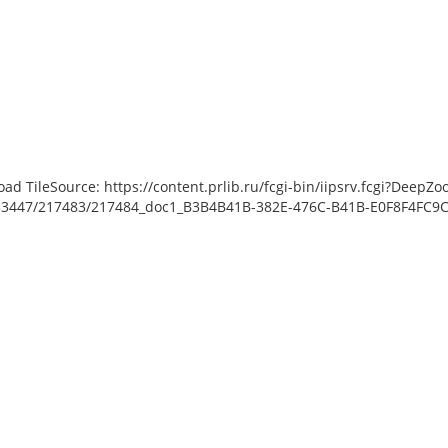
load TileSource: https://content.prlib.ru/fcgi-bin/iipsrv.fcgi?De
3447/217483/217484_doc1_B3B4B41B-382E-476C-B41B-E0F8F4FC9CAE
 [object Object]: HTTP 0
Unable to open [object Object]: HTTP 0
Unable 
 to load TileSource:
attempting to load TileSource:
at
rlib.ru/fcgi-bin/iipsrv.fcgi?
https://content.prlib.ru/fcgi-bin/iipsrv.fcgi?
https://c
ta/scans/public/DE88DA2C-
DeepZoom=/var/data/scans/public/DE88DA2C-
DeepZoom=