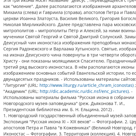
Эти три иконы носят название "деисус", переводящееся с греч
как "моление". Далее располагаются изображения архангелов
Михаила (слева) и Гавриила (справа), апостолов Петра и Павла
церкви Иоанна Златоуста, Василия Великого, Григория Богосл
Николая Мирликийского. Далее представлена пара московски
митрополитов – митрополиты Пётр и Алексей, за ними воины
мученики Святой Георгий и Святой Дмитрий Солунский. Зам
Деисусный чин иконостаса изображения преподобных монахо
Сергия Радонежского и Варлаама Хутынского. Святые, изобр
на иконах Деисусного чина повернуты в три четверти оборот
Христу - они показаны молящимися Спасителю. Праздничный
третий ряд высокого иконостаса. В нём располагаются иконы 
изображением основных событий Евангельской истории, то е
двунадесятых праздников. - Использованы материалы сайтов
"Литургия" (URL:
http://www.liturgy.ru/article_chram_iconostas)
;
"Академик" (URL:
http://dic.academic.ru/dic.nsf/enc_pictures)
. -
Использованы материалы фильма "Русская икона в собрании
Новгородского музея-заповедника" (реж. Дьяконова Т. И.,
Президентская библиотека им. Б. Н. Ельцина, 2012) .
1. Новгородский государственный объединенный музей-запов
Экспозиция "Русская икона XI – XIX веков" -- Фотографии. 2. Ц
апостолов Петра и Павла "в Кожевниках" (Великий Новгород, го
Иконостас -- Фотографии. 3. Территория (коллекция). 4. Новго