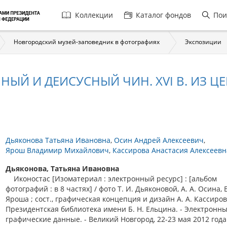
Главная
Коллекции
Каталог фондов
Пои
навигация
Новгородский музей-заповедник в фотографиях
Экспозиции
НЫЙ И ДЕИСУСНЫЙ ЧИН. XVI В. ИЗ ЦЕ
Дьяконова Татьяна Ивановна
Осин Андрей Алексеевич
Ярош Владимир Михайлович
Кассирова Анастасия Алексеевн
Дьяконова, Татьяна Ивановна
Иконостас [Изоматериал : электронный ресурс] : [альбом
фотографий : в 8 частях] / фото Т. И. Дьяконовой, А. А. Осина, 
Яроша ; сост., графическая концепция и дизайн А. А. Кассиров
Президентская библиотека имени Б. Н. Ельцина. - Электронн
графические данные. - Великий Новгород, 22-23 мая 2012 года.