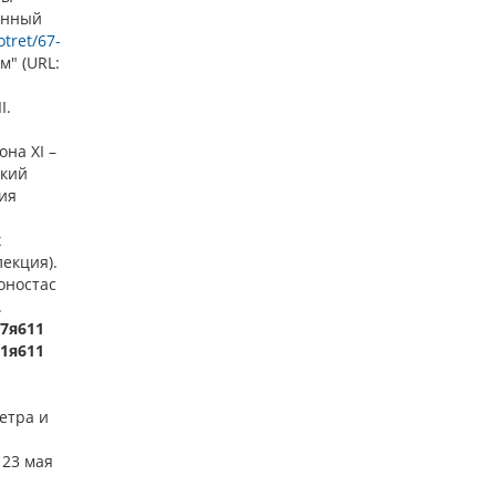
енный
tret/67-
м" (URL:
I.
она XI –
ский
ия
х
лекция).
коностас
.
-7я611
.1я611
етра и
 23 мая