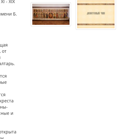
I - XIX
имени Б.
ющая
 от
й
алтарь.
тся
ные
тся
креста
ены-
сные и
открыта
ны