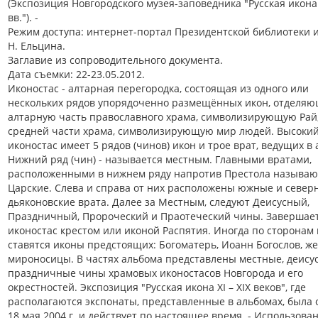
(Экспозиция Новгородского музея-заповедника "Русская икона X
вв."). -
Режим доступа: интернет-портал Президентской библиотеки 
Н. Ельцина.
Заглавие из сопроводительного документа.
Дата съемки: 22-23.05.2012.
Иконостас - алтарная перегородка, состоящая из одного или
нескольких рядов упорядоченно размещённых икон, отделя
алтарную часть православного храма, символизирующую Рай,
средней части храма, символизирующую мир людей. Высоки
иконостас имеет 5 рядов (чинов) икон и трое врат, ведущих в 
Нижний ряд (чин) - называется местным. Главными вратами,
расположенными в нижнем ряду напротив Престола называю
Царские. Слева и справа от них расположены южные и север
дьяконовские врата. Далее за Местным, следуют Деисусный,
Праздничный, Пророческий и Праотеческий чины. Завершае
иконостас крестом или иконой Распятия. Иногда по сторонам 
ставятся иконы предстоящих: Богоматерь, Иоанн Богослов, ж
мироносицы. В частях альбома представлены местные, деису
праздничные чины храмовых иконостасов Новгорода и его
окрестностей. Экспозиция "Русская икона XI – XIX веков", где
располагаются экспонаты, представленные в альбомах, была 
18 мая 2004 г. и действует по настоящее время. - Использова