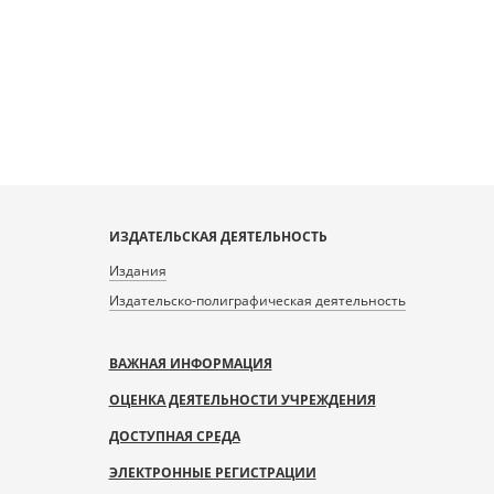
E0AF-4A77-B661-
E0AF-4A77-B661-
447/217483/217487_doc1_378C1A3D-
A8FA23933447/217483/217488_doc1_4EA
A8F
4C3-9FDC-985BA3A2157A.tiff.dzi
230D-413A-B4DC-9CD7D2215461.tiff.
5
6
ИЗДАТЕЛЬСКАЯ ДЕЯТЕЛЬНОСТЬ
Издания
Издательско-полиграфическая деятельность
ВАЖНАЯ ИНФОРМАЦИЯ
ОЦЕНКА ДЕЯТЕЛЬНОСТИ УЧРЕЖДЕНИЯ
ДОСТУПНАЯ СРЕДА
ЭЛЕКТРОННЫЕ РЕГИСТРАЦИИ