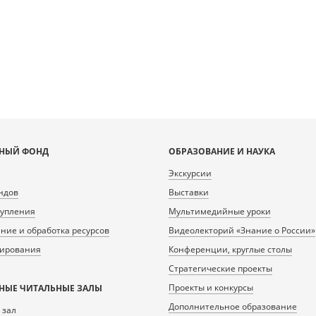
F-4A77-B661-
E0AF-4A77-B661-
483/217485_doc1_41B04CB2-
A8FA23933447/217483/217486_doc1_ACDEEACE-
A8FA23933
1-F4BEC142E22A.tiff.dzi
C2DB-401F-B9AF-8A0EB9C2685E.tiff.dzi
C1AF-4
3
4
НЫЙ ФОНД
ОБРАЗОВАНИЕ И НАУКА
Экскурсии
ндов
Выставки
тупления
Мультимедийные уроки
ие и обработка ресурсов
Видеолекторий «Знание о России»
нирования
Конференции, круглые столы
Стратегические проекты
Проекты и конкурсы
НЫЕ ЧИТАЛЬНЫЕ ЗАЛЫ
Дополнительное образование
 зал