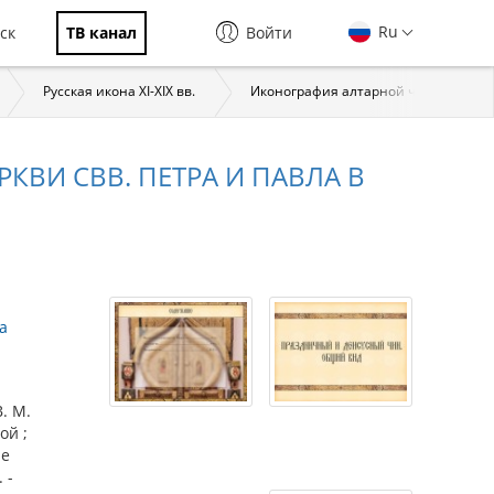
Ru
ск
ТВ канал
Войти
Русская икона XI-XIX вв.
Иконография алтарной части: анало
РКВИ СВВ. ПЕТРА И ПАВЛА В
а
В. М.
ой ;
ые
 -