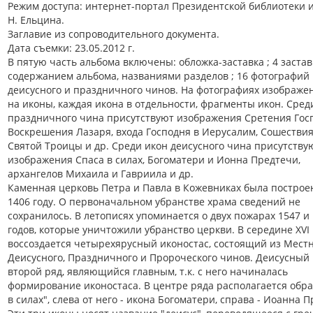
Режим доступа: интернет-портал Президентской библиотеки 
Н. Ельцина.
Заглавие из сопроводительного документа.
Дата съемки: 23.05.2012 г.
В пятую часть альбома включены: обложка-заставка ; 4 застав
содержанием альбома, названиями разделов ; 16 фотографий 
деисусного и праздничного чинов. На фотографиях изображе
на иконы, каждая икона в отдельности, фрагменты икон. Сред
праздничного чина присутствуют изображения Сретения Гос
Воскрешения Лазаря, входа Господня в Иерусалим, Сошествия 
Святой Троицы и др. Среди икон деисусного чина присутству
изображения Спаса в силах, Богоматери и Ионна Предтечи,
архангелов Михаила и Гавриила и др.
Каменная церковь Петра и Павла в Кожевниках была построе
1406 году. О первоначальном убранстве храма сведений не
сохранилось. В летописях упоминается о двух пожарах 1547 и
годов, которые уничтожили убранство церкви. В середине XVI 
воссоздается четырехярусный иконостас, состоящий из Местн
Деисусного, Праздничного и Пророческого чинов. Деисусный 
второй ряд, являющийся главным, т.к. с него начиналась
формирование иконостаса. В центре ряда располагается обра
в силах", слева от него - икона Богоматери, справа - Иоанна 