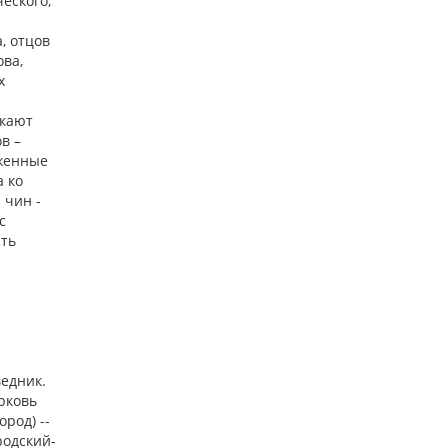
еского,
, отцов
ова,
х
-
ыкают
в –
аженные
а ко
 чин -
с
сть
:
едник.
ерковь
род) --
родский-