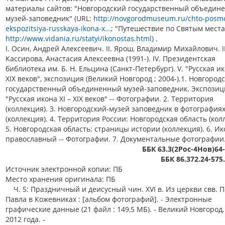
материалы сайтов: "Новгородский государственный объедин
музей-заповедник" (URL:
http://novgorodmuseum.ru/chto-posmo
ekspozitsiya-russkaya-ikona-x...
; "Путешествие по Святым места
http://www.vidania.ru/statyi/ikonostas.html)
.
I. Осин, Андрей Алексеевич. II. Ярош, Владимир Михайлович. II
Кассирова, Анастасия Алексеевна (1991-). IV. Президентская
библиотека им. Б. Н. Ельцина (Санкт-Петербург). V. "Русская ик
XIX веков", экспозиция (Великий Новгород ; 2004-).1. Новгород
государственный объединенный музей-заповедник. Экспозиц
"Русская икона XI – XIX веков" -- Фотографии. 2. Территория
(коллекция). 3. Новгородский-музей заповедник в фотография
(коллекция). 4. Территория России: Новгородская область (кол
5. Новгородская область: страницы истории (коллекция). 6. И
православный -- Фотографии. 7. Документальные фотографии
ББК 63.3(2Рос-4Нов)64
ББК 86.372.24-575
Источник электронной копии: ПБ
Место хранения оригинала: ПБ
Ч. 5: Праздничный и деисусный чин. XVI в. Из церкви свв. П
Павла в Кожевниках : [альбом фотографий]. - Электронные
графические данные (21 файл : 149,5 МБ). - Великий Новгород,
2012 года. -