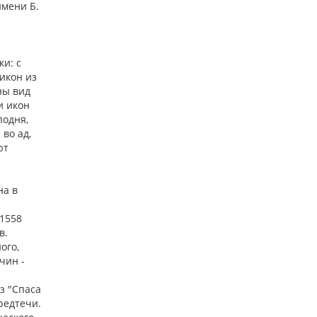
имени Б.
ки: с
икон из
ны вид
и икон
подня,
во ад,
ют
на в
 1558
в.
ого,
чин -
з "Спаса
Предтечи.