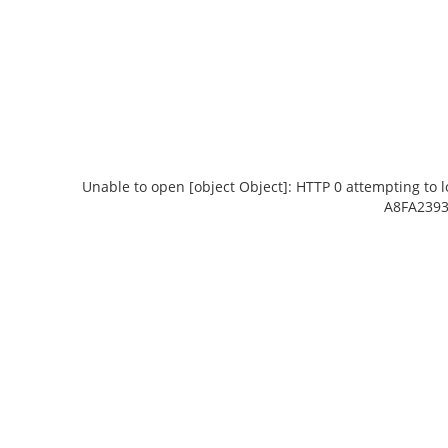
Unable to open [object Object]: HTTP 0 attempting to 
A8FA2393
Unable to open [object Object]: HTTP 0
Unable to open
attempting to load TileSource:
attempting
https://content.prlib.ru/fcgi-bin/iipsrv.fcgi?
https://content.p
DeepZoom=/var/data/scans/public/DE88DA2C-
DeepZoom=/var/da