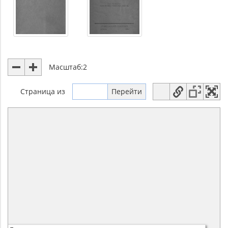
Масштаб:
2
Страница
из