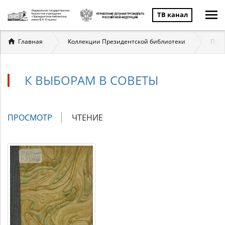
ТВ канал
Вы
Главная
Коллекции Президентской библиотеки
През
здесь
К ВЫБОРАМ В СОВЕТЫ
Главные
ПРОСМОТР
(АКТИВНАЯ
ЧТЕНИЕ
вкладки
ВКЛАДКА)