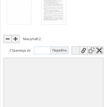
Масштаб:
2
Страница
из