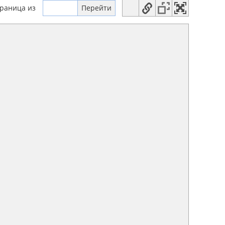
траница
из