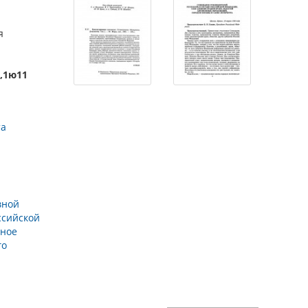
я
),1ю11
та
вной
ссийской
нное
го