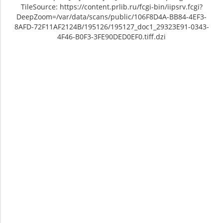
TileSource: https://content.prlib.ru/fcgi-bin/iipsrv.fcgi?
DeepZoom=/var/data/scans/public/106F8D4A-BB84-4EF3-
8AFD-72F11AF2124B/195126/195127_doc1_29323E91-0343-
4F46-B0F3-3FE90DED0EF0.tiff.dzi
Unable to open [object Object]: HTTP 0
Unable to open [object Object]: HTTP 0
attempting to load TileSource:
attempting to load TileSource:
https://content.prlib.ru/fcgi-bin/iipsrv.fcgi?
https://content.prlib.ru/fcgi-bin/iipsrv.fcgi?
DeepZoom=/var/data/scans/public/106F8D4A-
DeepZoom=/var/data/scans/public/106F8D4A-
BB84-4EF3-8AFD-
BB84-4EF3-8AFD-
72F11AF2124B/195126/195127_doc1_29323E91-
72F11AF2124B/195126/195128_doc1_53AEE6F9-
0343-4F46-B0F3-3FE90DED0EF0.tiff.dzi
01DE-4DA9-9F69-6EF42814C1D2.tiff.dzi
1
2