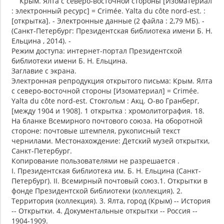
Крым. Ялта с северо-восточной стороны [Изоматериал
: электронный ресурс] = Crimée. Yalta du côte nord-est. :
[открытка]. - Электронные данные (2 файла : 2,79 МБ). -
(Санкт-Петербург: Президентская библиотека имени Б. Н.
Ельцина , 2014). -
Режим доступа: интернет-портал Президентской
библиотеки имени Б. Н. Ельцина.
Заглавие с экрана.
Электронная репродукция открытого письма: Крым. Ялта
с северо-восточной стороны [Изоматериал] = Crimée.
Yalta du côte nord-est. Стокгольм : Акц. О-во Гранберг,
[между 1904 и 1908]. 1 открытка : хромолитография. 18.
На бланке Всемирного почтового союза. На оборотной
стороне: почтовые штемпеля, рукописный текст
чернилами. Местонахождение: Детский музей открытки,
Санкт-Петербург.
Копирование пользователями не разрешается .
I. Президентская библиотека им. Б. Н. Ельцина (Санкт-
Петербург). II. Всемирный почтовый союз.1. Открытки в
фонде Президентской библиотеки (коллекция). 2.
Территория (коллекция). 3. Ялта, город (Крым) -- История
-- Открытки. 4. Документальные открытки -- Россия --
1904-1909.