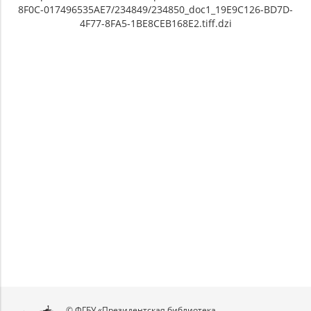
8F0C-017496535AE7/234849/234850_doc1_19E9C126-BD7D-
4F77-8FA5-1BE8CEB168E2.tiff.dzi
Unable to open [object Object]: HTTP 0
Unable to open [object Object]: HTTP 0
attempting to load TileSource:
attempting to load TileSource:
https://content.prlib.ru/fcgi-bin/iipsrv.fcgi?
https://content.prlib.ru/fcgi-bin/iipsrv.fcgi?
DeepZoom=/var/data/scans/public/9EA4FDD8-
DeepZoom=/var/data/scans/public/9EA4FDD8-
683C-479E-8F0C-
683C-479E-8F0C-
017496535AE7/234849/234850_doc1_19E9C126-
017496535AE7/234849/234851_doc1_04B0B360-
BD7D-4F77-8FA5-1BE8CEB168E2.tiff.dzi
B50D-420D-A86D-59FF4288D1EB.tiff.dzi
1
2
© ФГБУ «Президентская библиотека