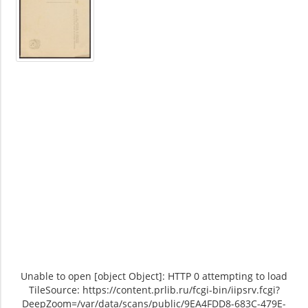
Unable to open [object Object]: HTTP 0 attempting to load
TileSource: https://content.prlib.ru/fcgi-bin/iipsrv.fcgi?
DeepZoom=/var/data/scans/public/9EA4FDD8-683C-479E-