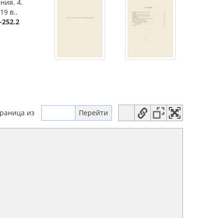
ния. 4.
9 в..
-252.2
траница
из