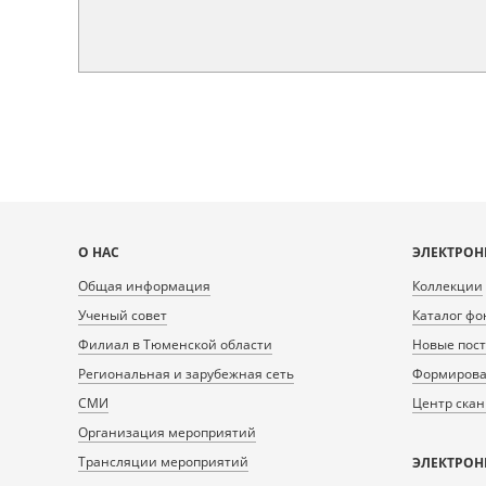
Карта
О НАС
ЭЛЕКТРОН
сайта
Общая информация
Коллекции
Ученый совет
Каталог фо
Филиал в Тюменской области
Новые пос
Региональная и зарубежная сеть
Формирован
СМИ
Центр ска
Организация мероприятий
Трансляции мероприятий
ЭЛЕКТРОН