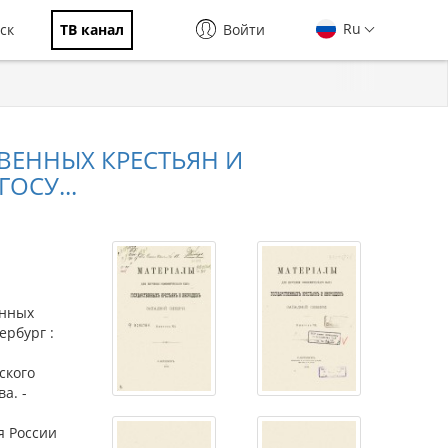
Ru
ск
ТВ канал
Войти
ВЕННЫХ КРЕСТЬЯН И
ОСУ...
енных
ербург :
ского
а. -
я России