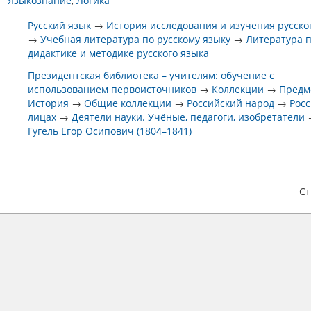
Языкознание
Логика
Русский язык
→
История исследования и изучения русско
→
Учебная литература по русскому языку
→
Литература 
дидактике и методике русского языка
Президентская библиотека – учителям: обучение с
использованием первоисточников
→
Коллекции
→
Предм
История
→
Общие коллекции
→
Российский народ
→
Росс
лицах
→
Деятели науки. Учёные, педагоги, изобретатели
Гугель Егор Осипович (1804–1841)
С