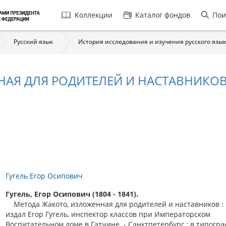
Главная
Коллекции
Каталог фондов
Пои
навигация
Русский язык
История исследования и изучения русского язы
Я ДЛЯ РОДИТЕЛЕЙ И НАСТАВНИКОВ. 
Гугель Егор Осипович
Гугель, Егор Осипович (1804 - 1841).
Метода Жакото, изложенная для родителей и наставников : Ч.
издал Егор Гугель, инспектор классов при Императорском
Воспитательном доме в Гатчине. - Санктпетербург : в типогр