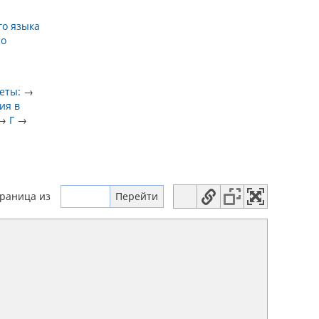
го языка
по
еты:
→
ия в
→
Г
→
траница
из