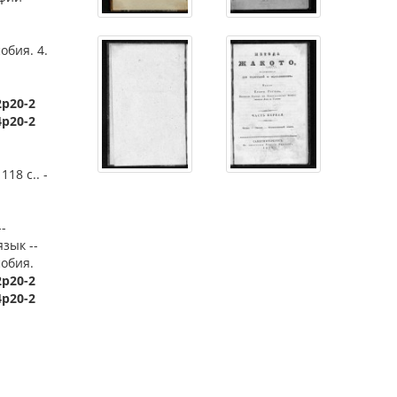
обия. 4.
2р20-2
4р20-2
118 с.. -
-
язык --
собия.
2р20-2
4р20-2