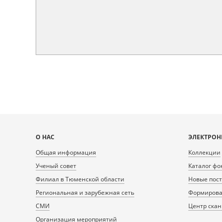
Карта
О НАС
ЭЛЕКТРОН
сайта
Общая информация
Коллекции
Ученый совет
Каталог фо
Филиал в Тюменской области
Новые пос
Региональная и зарубежная сеть
Формирован
СМИ
Центр ска
Организация мероприятий