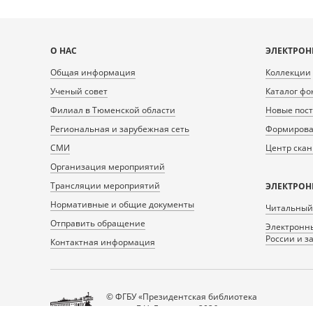
Карта
О НАС
ЭЛЕКТРОН
сайта
Общая информация
Коллекции
Ученый совет
Каталог фо
Филиал в Тюменской области
Новые пос
Региональная и зарубежная сеть
Формирован
СМИ
Центр ска
Организация мероприятий
Трансляции мероприятий
ЭЛЕКТРОН
Нормативные и общие документы
Читальный
Отправить обращение
Электронны
России и з
Контактная информация
© ФГБУ «Президентская библиотека
имени Б.Н. Ельцина», 2026