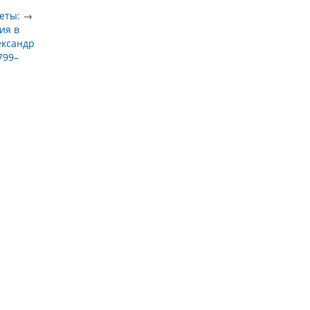
еты:
→
ия в
ександр
799–