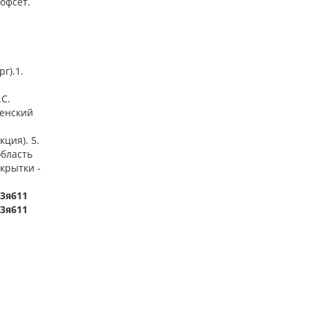
 офсет.
г).1.
С.
пенский
ция). 5.
область
ткрытки -
63я611
63я611