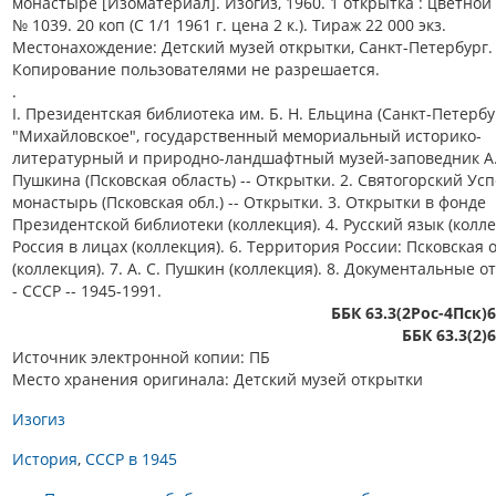
монастыре [Изоматериал]. Изогиз, 1960. 1 открытка : цветной
№ 1039. 20 коп (С 1/1 1961 г. цена 2 к.). Тираж 22 000 экз.
Местонахождение: Детский музей открытки, Санкт-Петербург.
Копирование пользователями не разрешается.
.
I. Президентская библиотека им. Б. Н. Ельцина (Санкт-Петербур
"Михайловское", государственный мемориальный историко-
литературный и природно-ландшафтный музей-заповедник А.
Пушкина (Псковская область) -- Открытки. 2. Святогорский Ус
монастырь (Псковская обл.) -- Открытки. 3. Открытки в фонде
Президентской библиотеки (коллекция). 4. Русский язык (коллек
Россия в лицах (коллекция). 6. Территория России: Псковская 
(коллекция). 7. А. С. Пушкин (коллекция). 8. Документальные о
- СССР -- 1945-1991.
ББК 63.3(2Рос-4Пск)
ББК 63.3(2)
Источник электронной копии: ПБ
Место хранения оригинала: Детский музей открытки
Изогиз
История
СССР в 1945