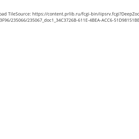
load TileSource: https://content.prlib.ru/fcgi-bin/iipsrv.fcgi?De
3F96/235066/235067_doc1_34C3726B-611E-4BEA-ACC6-51D98151BB54
 [object Object]: HTTP 0
g to load TileSource:
rlib.ru/fcgi-bin/iipsrv.fcgi?
ata/scans/public/D5AC8735-
8-4D25-8EB0-
066/235068_doc1_5D51D38A-
6-4D68F5684469.tiff.dzi