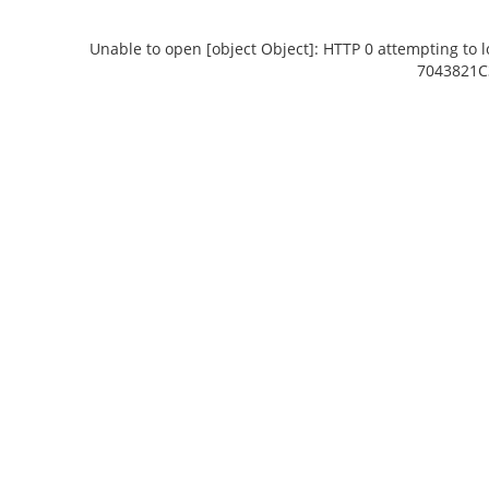
Unable to open [object Object]: HTTP 0 attempting to 
7043821C
Unable to open [object Object]: HTTP 0
Unable to open
attempting to load TileSource:
attemptin
https://content.prlib.ru/fcgi-bin/iipsrv.fcgi?
https://content.p
DeepZoom=/var/data/scans/public/D5AC8735-
DeepZoom=/var/d
9C78-4D25-8EB0-
9C7
7043821C3F96/235066/235067_doc1_34C3726B-
7043821C3F96/235
611E-4BEA-ACC6-51D98151BB54.tiff.dzi
F8D0-4AF0-AF6
1
2