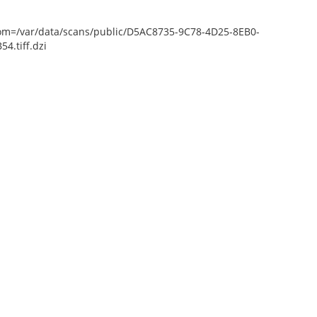
epZoom=/var/data/scans/public/D5AC8735-9C78-4D25-8EB0-
.tiff.dzi