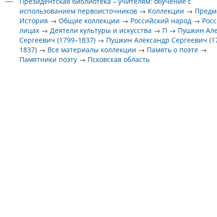
Президентская библиотека – учителям: обучение с
использованием первоисточников
→
Коллекции
→
Предм
История
→
Общие коллекции
→
Российский народ
→
Росс
лицах
→
Деятели культуры и искусства
→
П
→
Пушкин Ал
Сергеевич (1799–1837)
→
Пушкин Александр Сергеевич (1
1837)
→
Все материалы коллекции
→
Память о поэте
→
Памятники поэту
→
Псковская область