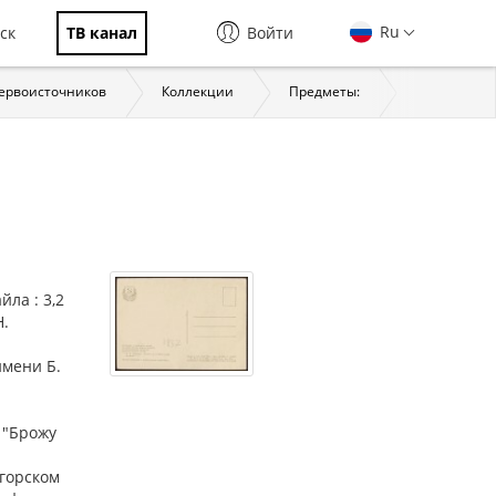
Ru
ск
ТВ канал
Войти
первоисточников
Коллекции
Предметы:
История
йла : 3,2
Н.
имени Б.
 "Брожу
горском