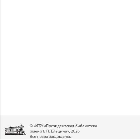
Unable to open [object Object]: HTTP 0
Unable to open [object Object]: HTTP 0
attempting to load TileSource:
attempting to load TileSource:
https://content.prlib.ru/fcgi-bin/iipsrv.fcgi?
https://content.prlib.ru/fcgi-bin/iipsrv.fcgi?
DeepZoom=/var/data/scans/public/58A78063-
DeepZoom=/var/data/scans/public/58A78063-
4BE7-48AF-9D8A-
4BE7-48AF-9D8A-
2E9213ED13A8/206419/206420_doc1_2340B22D-
2E9213ED13A8/206419/206421_doc1_EF9FFDB6-
B5E3-49A1-B014-B7E979211282.tiff.dzi
3CA4-4BDA-A264-1C2EF731B7CF.tiff.dzi
1
2
© ФГБУ «Президентская библиотека
имени Б.Н. Ельцина», 2026
Все права защищены.