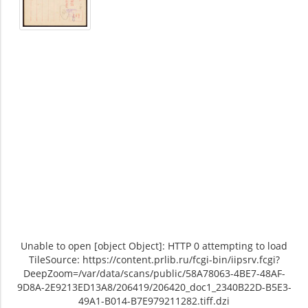
Unable to open [object Object]: HTTP 0 attempting to load
TileSource: https://content.prlib.ru/fcgi-bin/iipsrv.fcgi?
DeepZoom=/var/data/scans/public/58A78063-4BE7-48AF-
9D8A-2E9213ED13A8/206419/206420_doc1_2340B22D-B5E3-
49A1-B014-B7E979211282.tiff.dzi