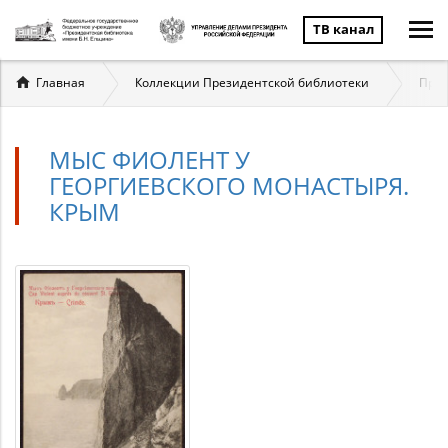
ТВ канал
Вы
Главная
Коллекции Президентской библиотеки
През
здесь
МЫС ФИОЛЕНТ У
ГЕОРГИЕВСКОГО МОНАСТЫРЯ.
КРЫМ