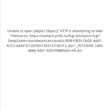
Unable to open [object Object]: HTTP 0 attempting to load
TileSource: https://content.prlib.ru/fcgi-bin/iipsrv.fcgi?
DeepZoom=/var/data/scans/public/85B1FB35-D6DF-4AEF-
ACC2-44441D12A760/196312/196313_doc1_35733D45-1405-
4886-9491-95D7F8BB50E5.tiff.dzi
Unable to open [object Object]: HTTP 0
Unable to open [object Object]: HTTP 0
attempting to load TileSource:
attempting to load TileSource:
https://content.prlib.ru/fcgi-bin/iipsrv.fcgi?
https://content.prlib.ru/fcgi-bin/iipsrv.fcgi?
DeepZoom=/var/data/scans/public/85B1FB35-
DeepZoom=/var/data/scans/public/85B1FB35-
D6DF-4AEF-ACC2-
D6DF-4AEF-ACC2-