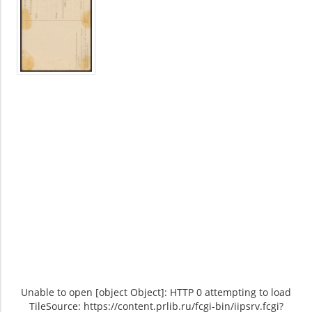
Unable to open [object Object]: HTTP 0 attempting to load
TileSource: https://content.prlib.ru/fcgi-bin/iipsrv.fcgi?