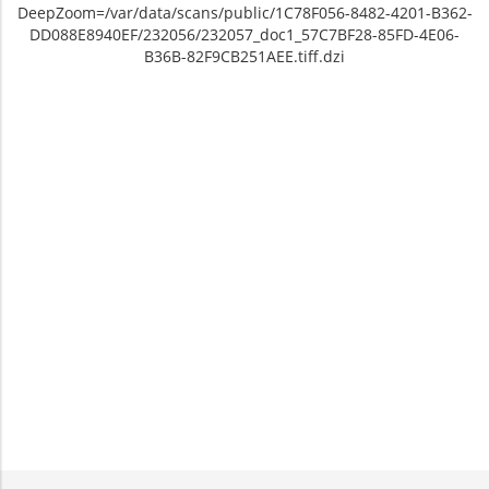
DeepZoom=/var/data/scans/public/1C78F056-8482-4201-B362-
DD088E8940EF/232056/232057_doc1_57C7BF28-85FD-4E06-
B36B-82F9CB251AEE.tiff.dzi
Unable to open [object Object]: HTTP 0
Unable to open [object Object]: HTTP 0
attempting to load TileSource:
attempting to load TileSource:
https://content.prlib.ru/fcgi-bin/iipsrv.fcgi?
https://content.prlib.ru/fcgi-bin/iipsrv.fcgi?
DeepZoom=/var/data/scans/public/1C78F056-
DeepZoom=/var/data/scans/public/1C78F056-
8482-4201-B362-
8482-4201-B362-
DD088E8940EF/232056/232057_doc1_57C7BF28-
DD088E8940EF/232056/232058_doc1_6C8CC5FA-
85FD-4E06-B36B-82F9CB251AEE.tiff.dzi
162B-45F7-A97E-728A05E6B6CE.tiff.dzi
1
2