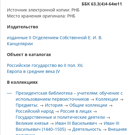
ББК 63.3(4)4-64ю11
Источник электронной копии: РНБ
Место хранения оригинала: РНБ
Издательство
изданные II Отделением Собственной Е. И. В.
Канцелярии
Объект в каталогах
Российское государство во II пол. XV
Европа в средние века (V
В коллекциях
Президентская библиотека – учителям: обучение с
использованием первоисточников
→
Коллекции
→
Предметы:
→
История
→
Общие коллекции
→
Российский народ
→
Россия в лицах
→
Государственные и политические деятели
→
Великие князья
→
Иван III Васильевич
→
Иван III
Васильевич (1440–1505)
→
Деятельность
→
Внешняя