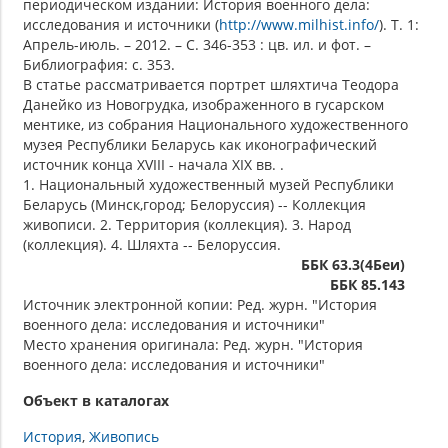
периодическом издании: История военного дела:
исследования и источники (
http://www.milhist.info/
). Т. 1:
Апрель-июль. – 2012. – С. 346-353 : цв. ил. и фот. –
Библиография: с. 353.
В статье рассматривается портрет шляхтича Теодора
Данейко из Новогрудка, изображенного в гусарском
ментике, из собрания Национального художественного
музея Республики Беларусь как иконографический
источник конца XVIII - начала XIX вв. .
1. Национальный художественный музей Республики
Беларусь (Минск,город; Белоруссия) -- Коллекция
живописи. 2. Территория (коллекция). 3. Народ
(коллекция). 4. Шляхта -- Белоруссия.
ББК 63.3(4Беи)
ББК 85.143
Источник электронной копии: Ред. журн. "История
военного дела: исследования и источники"
Место хранения оригинала: Ред. журн. "История
военного дела: исследования и источники"
Объект в каталогах
История
Живопись