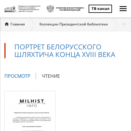
ТВ канал
Вы
Главная
Коллекции Президентской библиотеки
Отеч
здесь
ПОРТРЕТ БЕЛОРУССКОГО
ШЛЯХТИЧА КОНЦА XVIII ВЕКА
Главные
ПРОСМОТР
(АКТИВНАЯ
ЧТЕНИЕ
вкладки
ВКЛАДКА)