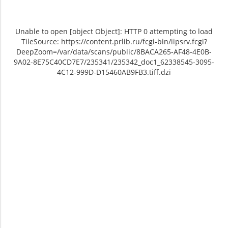
Unable to open [object Object]: HTTP 0 attempting to load
TileSource: https://content.prlib.ru/fcgi-bin/iipsrv.fcgi?
DeepZoom=/var/data/scans/public/8BACA265-AF48-4E0B-
9A02-8E75C40CD7E7/235341/235342_doc1_62338545-3095-
4C12-999D-D15460AB9FB3.tiff.dzi
Unable to open [object Object]: HTTP 0
Unable to open [object Object]: HTTP 0
attempting to load TileSource:
attempting to load TileSource:
https://content.prlib.ru/fcgi-bin/iipsrv.fcgi?
https://content.prlib.ru/fcgi-bin/iipsrv.fcgi?
DeepZoom=/var/data/scans/public/8BACA265-
DeepZoom=/var/data/scans/public/8BACA265-
AF48-4E0B-9A02-
AF48-4E0B-9A02-
8E75C40CD7E7/235341/235342_doc1_62338545-
8E75C40CD7E7/235341/235343_doc1_647CB0E5-
3095-4C12-999D-D15460AB9FB3.tiff.dzi
AFF3-4175-9D44-64B08D0087CA.tiff.dzi
1
2