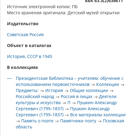
ББК 63.3(2)63я611
Источник электронной копии: ПБ
Место хранения оригинала: Детский музей открытки
Издательство
Советская Россия
Объект в каталогах
История
СССР в 1945
В коллекциях
Президентская библиотека – учителям: обучение с
использованием первоисточников
→
Коллекции
→
Предметы:
→
История
→
Общие коллекции
→
Российский народ
→
Россия в лицах
→
Деятели
культуры и искусства
→
П
→
Пушкин Александр
Сергеевич (1799–1837)
→
Пушкин Александр
Сергеевич (1799–1837)
→
Все материалы коллекции
→
Память о поэте
→
Памятники поэту
→
Псковская
область