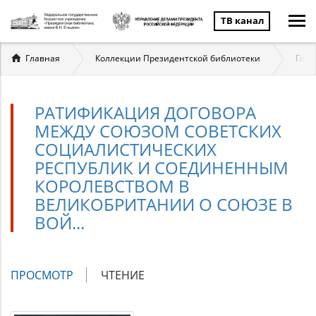
ТВ канал
Вы
Главная
Коллекции Президентской библиотеки
Госу
здесь
РАТИФИКАЦИЯ ДОГОВОРА
МЕЖДУ СОЮЗОМ СОВЕТСКИХ
СОЦИАЛИСТИЧЕСКИХ
РЕСПУБЛИК И СОЕДИНЕННЫМ
КОРОЛЕВСТВОМ В
ВЕЛИКОБРИТАНИИ О СОЮЗЕ В
ВОЙ...
Главные
ПРОСМОТР
(АКТИВНАЯ
ЧТЕНИЕ
вкладки
ВКЛАДКА)