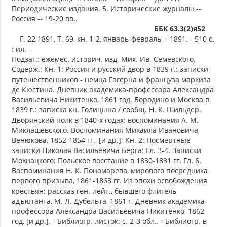
Периодические издания. 5. Исторические журналы --
Россия -- 19-20 вв..
ББК 63.3(2)я52
Г. 22 1891, Т. 69, кн. 1-2, январь-февраль. - 1891. - 510 с.
: ил. -
Подзаг.: ежемес. историч. изд. Мих. Ив. Семевского.
Содерж.: Кн. 1: Россия и русский двор в 1839 г.: записки
путешественников - немца Гагерна и француза маркиза
де Кюстина. Дневник академика-профессора Александра
Васильевича Никитенко, 1861 год. Бородино и Москва в
1839 г.: записка кн. Голицына / сообщ. Н. К. Шильдер.
Дворянский полк в 1840-х годах: воспоминания А. М.
Миклашевского. Воспоминания Михаила Ивановича
Венюкова, 1852-1854 гг., [и др.]; Кн. 2: Посмертные
записки Николая Васильевича Берга: Гл. 3-4. Записки
Мохнацкого: Польское восстание в 1830-1831 гг. Гл. 6.
Воспоминания Н. К. Пономарева, мирового посредника
первого призыва, 1861-1863 гг. Из эпохи освобождения
крестьян: рассказ ген.-лейт., бывшего флигель-
адъютанта, М. Л. Дубельта, 1861 г. Дневник академика-
профессора Александра Васильевича Никитенко, 1862
год, [и др.]. - Библиогр. листок: с. 2-3 обл.. - Библиогр. в