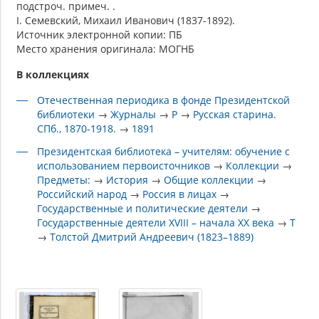
подстроч. примеч. .
I. Семевский, Михаил Иванович (1837-1892).
Источник электронной копии: ПБ
Место хранения оригинала: МОГНБ
В коллекциях
Отечественная периодика в фонде Президентской
библиотеки
→
Журналы
→
Р
→
Русская старина.
СПб., 1870-1918.
→
1891
Президентская библиотека – учителям: обучение с
использованием первоисточников
→
Коллекции
→
Предметы:
→
История
→
Общие коллекции
→
Российский народ
→
Россия в лицах
→
Государственные и политические деятели
→
Государственные деятели XVIII – начала XX века
→
Т
→
Толстой Дмитрий Андреевич (1823–1889)