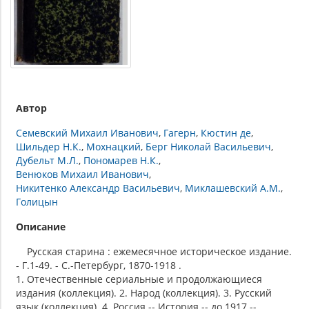
Автор
Семевский Михаил Иванович
Гагерн
Кюстин де
Шильдер Н.К.
Мохнацкий
Берг Николай Васильевич
Дубельт М.Л.
Пономарев Н.К.
Венюков Михаил Иванович
Никитенко Александр Васильевич
Миклашевский А.М.
Голицын
Описание
Русская старина : ежемесячное историческое издание.
- Г.1-49. - С.-Петербург, 1870-1918 .
1. Отечественные сериальные и продолжающиеся
издания (коллекция). 2. Народ (коллекция). 3. Русский
язык (коллекция). 4. Россия -- История -- до 1917 --