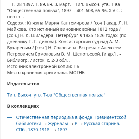
Г. 28 1897, Т. 89, кн. 3, март. - Тип. Высоч. утв. Т-ва
"Общественная польза", 1897. - 401-608, 65-96, XIV с. :
портр. -
Содерж.: Княжна Мария Кантемирова / [соч.] акад. Л. Н.
Майкова. Кто истинный виновник войны 1812 года /
[соч.] Н. К. Шильдера. Петербург в 1825-1826 годах: (по
дневнику П. Г. Дивова). Консисторский суд над А. М.
Бухаревым / [соч.] Н. Соловьева. Встреча с Алексеем
Петровичем Ермоловым В. М. Щепотьевой, [и др.] . -
Библиогр. листок: с. 2-3 обл. .
Источник электронной копии: ПБ
Место хранения оригинала: МОГНБ
Издательство
Тип. Высоч. утв. Т-ва "Общественная польза"
В коллекциях
Отечественная периодика в фонде Президентской
библиотеки
→
Журналы
→
Р
→
Русская старина.
СПб., 1870-1918.
→
1897