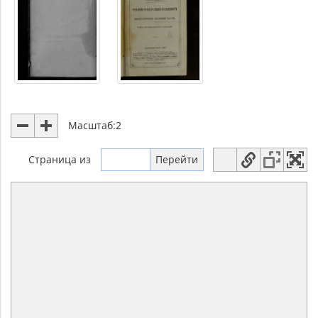
Масштаб:
2
Страница
из