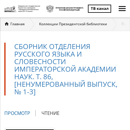
ТВ канал
Вы
Главная
Коллекции Президентской библиотеки
През
здесь
СБОРНИК ОТДЕЛЕНИЯ
РУССКОГО ЯЗЫКА И
СЛОВЕСНОСТИ
ИМПЕРАТОРСКОЙ АКАДЕМИИ
НАУК. Т. 86,
[НЕНУМЕРОВАННЫЙ ВЫПУСК,
№ 1-3]
Главные
ПРОСМОТР
(АКТИВНАЯ
ЧТЕНИЕ
вкладки
ВКЛАДКА)