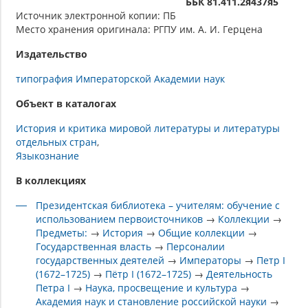
ББК 81.411.2я437я5
Источник электронной копии: ПБ
Место хранения оригинала: РГПУ им. А. И. Герцена
Издательство
типография Императорской Академии наук
Объект в каталогах
История и критика мировой литературы и литературы
отдельных стран
Языкознание
В коллекциях
Президентская библиотека – учителям: обучение с
использованием первоисточников
→
Коллекции
→
Предметы:
→
История
→
Общие коллекции
→
Государственная власть
→
Персоналии
государственных деятелей
→
Императоры
→
Петр I
(1672–1725)
→
Пётр I (1672–1725)
→
Деятельность
Петра I
→
Наука, просвещение и культура
→
Академия наук и становление российской науки
→