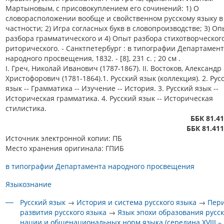
Мартыновым, с присовокуплением его сочинений: 1) О
словорасположении вообще и свойственном русскому языку в
частности; 2) Игра согласных букв в словопроизводстве; 3) Оп
разбора грамматического и 4) Опыт разбора стихотворческог
риторического. - Санктпетербург : в типографии Департамен
народного просвещения, 1832. - [8], 231 с. ; 20 см .
I. Греч, Николай Иванович (1787-1867). II. Востоков, Александр
Христофорович (1781-1864).1. Русский язык (коллекция). 2. Рус
язык -- Грамматика -- Изучение -- История. 3. Русский язык --
Историческая грамматика. 4. Русский язык -- Историческая
стилистика.
ББК 81.41
ББК 81.411
Источник электронной копии: ПБ
Место хранения оригинала: ГПИБ
в типографии Департамента народного просвещения
Языкознание
Русский язык
→
История и система русского языка
→
Пер
развития русского языка
→
Язык эпохи образования русс
нации и общенациональных норм языка (середина XVIII –