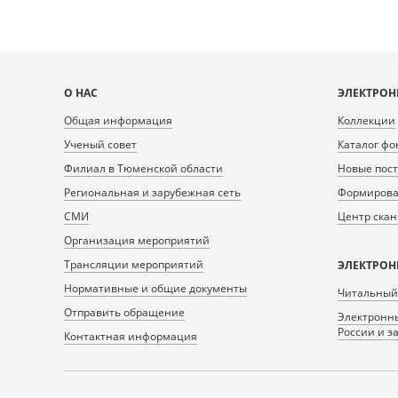
Карта
О НАС
ЭЛЕКТРОН
сайта
Общая информация
Коллекции
Ученый совет
Каталог фо
Филиал в Тюменской области
Новые пос
Региональная и зарубежная сеть
Формирован
СМИ
Центр ска
Организация мероприятий
Трансляции мероприятий
ЭЛЕКТРОН
Нормативные и общие документы
Читальный
Отправить обращение
Электронны
России и з
Контактная информация