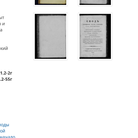
ыт
о и
та
ский
1.2-2г
.2-55г
иоды
кой
 начало