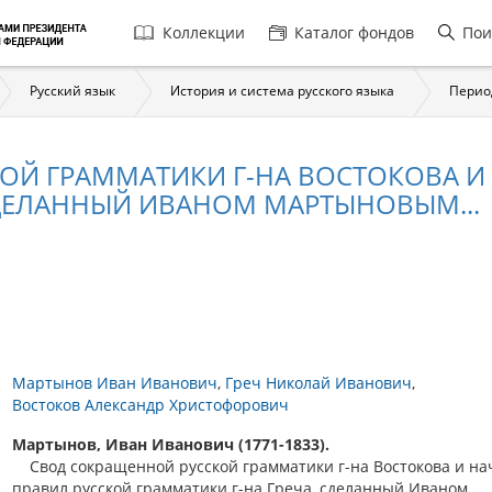
Главная
Коллекции
Каталог фондов
Пои
навигация
Русский язык
История и система русского языка
Перио
ОЙ ГРАММАТИКИ Г-НА ВОСТОКОВА И
СДЕЛАННЫЙ ИВАНОМ МАРТЫНОВЫМ...
Мартынов Иван Иванович
Греч Николай Иванович
Востоков Александр Христофорович
Мартынов, Иван Иванович (1771-1833).
Свод сокращенной русской грамматики г-на Востокова и н
правил русской грамматики г-на Греча, сделанный Иваном