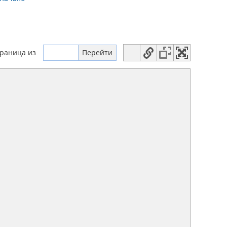
траница
из