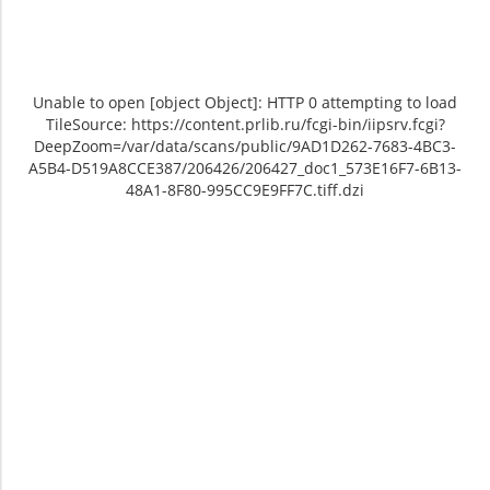
Unable to open [object Object]: HTTP 0 attempting to load
TileSource: https://content.prlib.ru/fcgi-bin/iipsrv.fcgi?
DeepZoom=/var/data/scans/public/9AD1D262-7683-4BC3-
A5B4-D519A8CCE387/206426/206427_doc1_573E16F7-6B13-
48A1-8F80-995CC9E9FF7C.tiff.dzi
Unable to open [object Object]: HTTP 0
Unable to open [object Object]: HTTP 0
attempting to load TileSource:
attempting to load TileSource:
https://content.prlib.ru/fcgi-bin/iipsrv.fcgi?
https://content.prlib.ru/fcgi-bin/iipsrv.fcgi?
DeepZoom=/var/data/scans/public/9AD1D262-
DeepZoom=/var/data/scans/public/9AD1D262-
7683-4BC3-A5B4-
7683-4BC3-A5B4-
D519A8CCE387/206426/206427_doc1_573E16F7-
D519A8CCE387/206426/206428_doc1_AEF0DD57-
6B13-48A1-8F80-995CC9E9FF7C.tiff.dzi
65D3-4598-A18B-59309BF67057.tiff.dzi
1
2