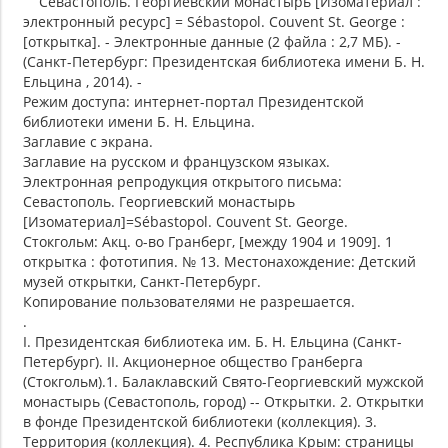
Севастополь. Георгиевский монастырь [Изоматериал :
электронный ресурс] = Sébastopol. Couvent St. George :
[открытка]. - Электронные данные (2 файла : 2,7 МБ). -
(Санкт-Петербург: Президентская библиотека имени Б. Н.
Ельцина , 2014). -
Режим доступа: интернет-портал Президентской
библиотеки имени Б. Н. Ельцина.
Заглавие с экрана.
Заглавие на русском и французском языках.
Электронная репродукция открытого письма:
Севастополь. Георгиевский монастырь
[Изоматериал]=Sébastopol. Couvent St. George.
Стокгольм: Акц. о-во Гранберг, [между 1904 и 1909]. 1
открытка : фототипия. № 13. Местонахождение: Детский
музей открытки, Санкт-Петербург.
Копирование пользователями не разрешается.
.
I. Президентская библиотека им. Б. Н. Ельцина (Санкт-
Петербург). II. Акционерное общество Гранберга
(Стокгольм).1. Балаклавский Свято-Георгиевский мужской
монастырь (Севастополь, город) -- Открытки. 2. Открытки
в фонде Президентской библиотеки (коллекция). 3.
Территория (коллекция). 4. Республика Крым: страницы