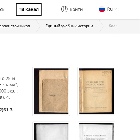
Ru
ск
ТВ канал
Войти
первоисточников
Единый учебник истории
Коллекции През
 о 25-й
 знамя",
00 экз. .
). 4.
2)61-3