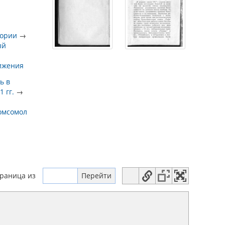
тории
→
ый
ижения
ь в
 гг.
→
омсомол
траница
из