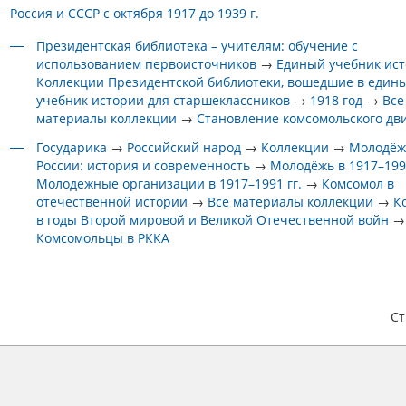
Россия и СССР с октября 1917 до 1939 г.
Президентская библиотека – учителям: обучение с
использованием первоисточников
→
Единый учебник ис
Коллекции Президентской библиотеки, вошедшие в един
учебник истории для старшеклассников
→
1918 год
→
Все
материалы коллекции
→
Становление комсомольского дв
Государика
→
Российский народ
→
Коллекции
→
Молодёж
России: история и современность
→
Молодёжь в 1917–1991
Молодежные организации в 1917–1991 гг.
→
Комсомол в
отечественной истории
→
Все материалы коллекции
→
К
в годы Второй мировой и Великой Отечественной войн
→
Комсомольцы в РККА
С