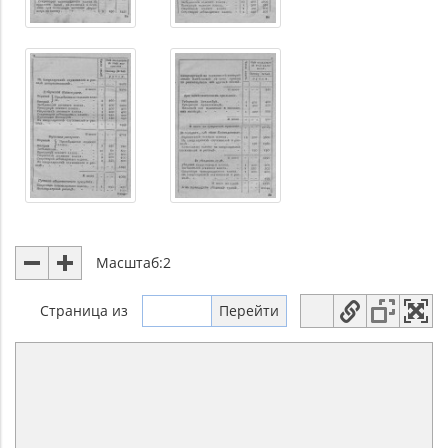
Масштаб:
2
Страница
из