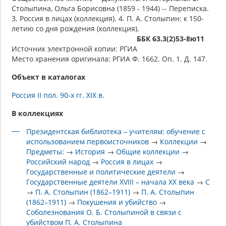
Столыпина, Ольга Борисовна (1859 - 1944) -- Переписка.
3. Россия в лицах (коллекция). 4. П. А. Столыпин: к 150-
летию со дня рождения (коллекция).
ББК 63.3(2)53-8ю11
Источник электронной копии: РГИА
Место хранения оригинала: РГИА Ф. 1662. Оп. 1. Д. 147.
Объект в каталогах
Россия II пол. 90-х гг. XIX в.
В коллекциях
Президентская библиотека – учителям: обучение с
использованием первоисточников
→
Коллекции
→
Предметы:
→
История
→
Общие коллекции
→
Российский народ
→
Россия в лицах
→
Государственные и политические деятели
→
Государственные деятели XVIII – начала XX века
→
С
→
П. А. Столыпин (1862–1911)
→
П. А. Столыпин
(1862–1911)
→
Покушения и убийство
→
Соболезнования О. Б. Столыпиной в связи с
убийством П. А. Столыпина