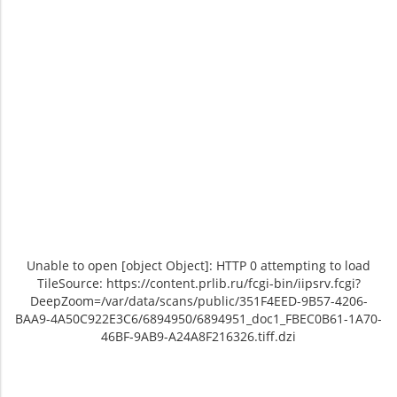
Unable to open [object Object]: HTTP 0 attempting to load
TileSource: https://content.prlib.ru/fcgi-bin/iipsrv.fcgi?
DeepZoom=/var/data/scans/public/351F4EED-9B57-4206-
BAA9-4A50C922E3C6/6894950/6894951_doc1_FBEC0B61-1A70-
46BF-9AB9-A24A8F216326.tiff.dzi