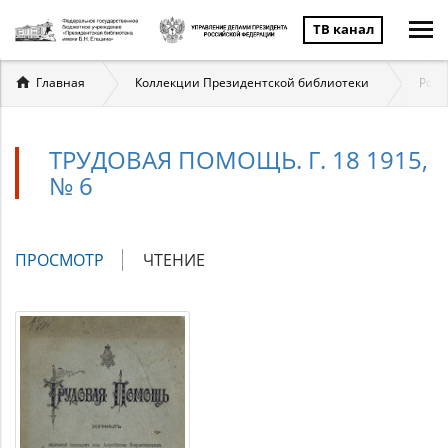
ТВ канал
Вы
Главная
Коллекции Президентской библиотеки
Росс
здесь
ТРУДОВАЯ ПОМОЩЬ. Г. 18 1915,
№ 6
Главные
ПРОСМОТР
(АКТИВНАЯ
ЧТЕНИЕ
вкладки
ВКЛАДКА)