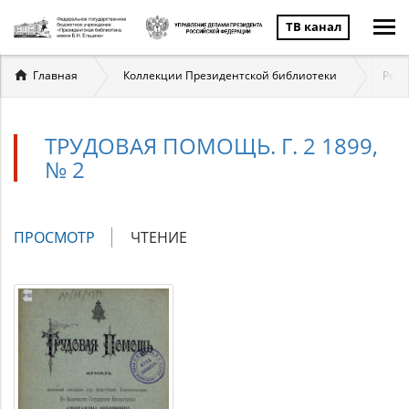
ТВ канал
Вы
Главная
Коллекции Президентской библиотеки
Росс
здесь
ТРУДОВАЯ ПОМОЩЬ. Г. 2 1899,
№ 2
Главные
ПРОСМОТР
(АКТИВНАЯ
ЧТЕНИЕ
вкладки
ВКЛАДКА)