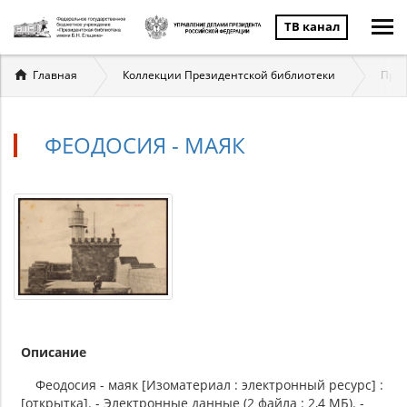
ТВ канал
Вы
Главная
Коллекции Президентской библиотеки
През
здесь
ФЕОДОСИЯ - МАЯК
Описание
Феодосия - маяк [Изоматериал : электронный ресурс] :
[открытка]. - Электронные данные (2 файла : 2,4 МБ). -