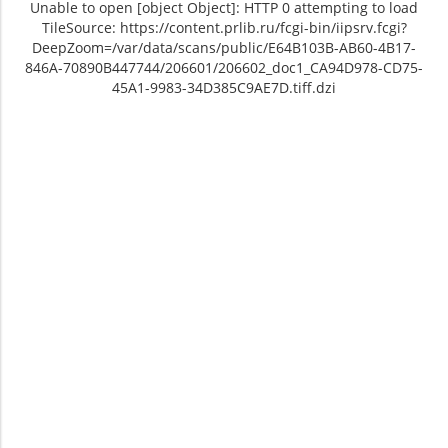
Unable to open [object Object]: HTTP 0 attempting to load
TileSource: https://content.prlib.ru/fcgi-bin/iipsrv.fcgi?
DeepZoom=/var/data/scans/public/E64B103B-AB60-4B17-
846A-70890B447744/206601/206602_doc1_CA94D978-CD75-
45A1-9983-34D385C9AE7D.tiff.dzi
Unable to open [object Object]: HTTP 0
Unable to open [object Object]: HTTP 0
attempting to load TileSource:
attempting to load TileSource:
https://content.prlib.ru/fcgi-bin/iipsrv.fcgi?
https://content.prlib.ru/fcgi-bin/iipsrv.fcgi?
DeepZoom=/var/data/scans/public/E64B103B-
DeepZoom=/var/data/scans/public/E64B103B-
AB60-4B17-846A-
AB60-4B17-846A-
70890B447744/206601/206602_doc1_CA94D978-
70890B447744/206601/206603_doc1_8504ABCA-
CD75-45A1-9983-34D385C9AE7D.tiff.dzi
2096-43ED-921F-AF685129E06F.tiff.dzi
1
2