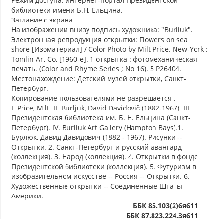
Режим доступа: интернет-портал Президентской
библиотеки имени Б.Н. Ельцина.
Заглавие с экрана.
На изображении внизу подпись художника: "Burliuk".
Электронная репродукция открытки: Flowers on sea
shore [Изоматериал] / Color Photo by Milt Price. New-York :
Tomlin Art Co, [1960-е]. 1 открытка : фотомеханическая
печать. (Color and Rhyme Series ; No 16). 5 P26404.
Местонахождение: Детский музей открытки, Санкт-
Петербург.
Копирование пользователями не разрешается .
I. Price, Milt. II. Burljuk, David Davidovič (1882-1967). III.
Президентская библиотека им. Б. Н. Ельцина (Санкт-
Петербург). IV. Burliuk Art Gallery (Hampton Bays).1.
Бурлюк, Давид Давидович (1882 - 1967). Рисунки --
Открытки. 2. Санкт-Петербург и русский авангард
(коллекция). 3. Народ (коллекция). 4. Открытки в фонде
Президентской библиотеки (коллекция). 5. Футуризм в
изобразительном искусстве -- Россия -- Открытки. 6.
Художественные открытки -- Соединенные Штаты
Америки.
ББК 85.103(2)6я611
ББК 87.823.224.3я611