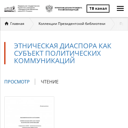
ТВ канал
Вы
Главная
Коллекции Президентской библиотеки
През
здесь
ЭТНИЧЕСКАЯ ДИАСПОРА КАК
СУБЪЕКТ ПОЛИТИЧЕСКИХ
КОММУНИКАЦИЙ
Главные
ПРОСМОТР
(АКТИВНАЯ
ЧТЕНИЕ
вкладки
ВКЛАДКА)