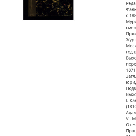
Реда
Фаль
с 18
Муро
смен
Прже
Журн
Моск
год 
Выхо
пере
1871
Загл
юрид
Подз
Выхо
I. К
(181
Адам
VI. 
Отеч
Прав