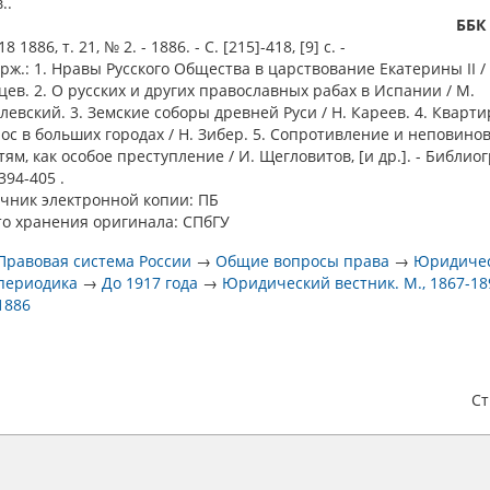
..
ББК
 1886, т. 21, № 2. - 1886. - С. [215]-418, [9] с. -
рж.: 1. Нравы Русского Общества в царствование Екатерины II / 
цев. 2. О русских и других православных рабах в Испании / М.
левский. 3. Земские соборы древней Руси / Н. Кареев. 4. Кварт
ос в больших городах / Н. Зибер. 5. Сопротивление и неповино
тям, как особое преступление / И. Щегловитов, [и др.]. - Библио
394-405 .
чник электронной копии: ПБ
о хранения оригинала: СПбГУ
Правовая система России
→
Общие вопросы права
→
Юридиче
периодика
→
До 1917 года
→
Юридический вестник. М., 1867-18
1886
С