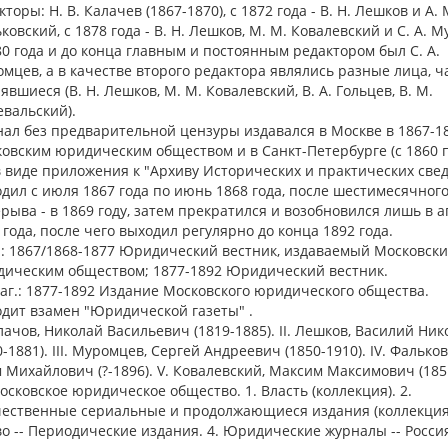
кторы: Н. В. Калачев (1867-1870), с 1872 года - В. Н. Лешков и А. 
ковский, с 1878 года - В. Н. Лешков, М. М. Ковалевский и С. А. 
80 года и до конца главным и постоянным редактором был С. А.
мцев, а в качестве второго редактора являлись разные лица, ч
явшиеся (В. Н. Лешков, М. М. Ковалевский, В. А. Гольцев, В. М.
вальский).
ал без предварительной цензуры издавался в Москве в 1867-18
овским юридическим обществом и в Санкт-Петербурге (с 1860 
в виде приложения к "Архиву Исторических и практических свед
дил с июля 1867 года по июнь 1868 года, после шестимесячног
рыва - в 1869 году, затем прекратился и возобновился лишь в 
 года, после чего выходил регулярно до конца 1892 года.
.: 1867/1868-1877 Юридический вестник, издаваемый Московск
ическим обществом; 1877-1892 Юридический вестник.
аг.: 1877-1892 Издание Московского юридического общества.
дит взамен "Юридической газеты" .
алачов, Николай Васильевич (1819-1885). II. Лешков, Василий Ни
0-1881). III. Муромцев, Сергей Андреевич (1850-1910). IV. Фалько
 Михайлович (?-1896). V. Ковалевский, Максим Максимович (185
Московское юридическое общество. 1. Власть (коллекция). 2.
ественные сериальные и продолжающиеся издания (коллекция)
о -- Периодические издания. 4. Юридические журналы -- Россия 