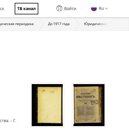
Ru
ск
ТВ канал
Войти
ическая периодика
До 1917 года
Юридический вестник. М.,
ва. - Г.