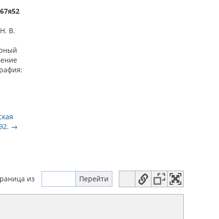
 67я52
Н. В.
ирный
вение
графия:
ская
92.
→
траница
из