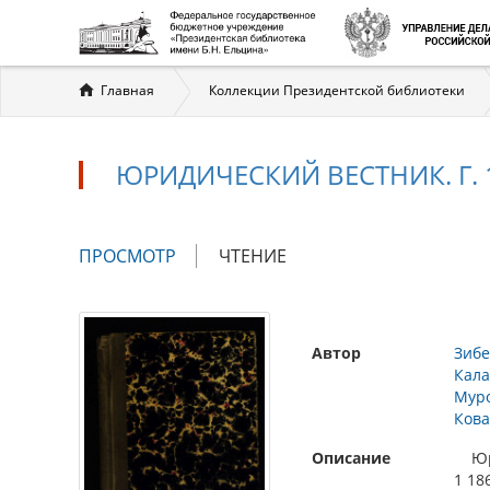
Вы
Главная
Коллекции Президентской библиотеки
здесь
ЮРИДИЧЕСКИЙ ВЕСТНИК. Г. 18
Главные
ПРОСМОТР
(АКТИВНАЯ
ЧТЕНИЕ
вкладки
ВКЛАДКА)
Автор
Зибе
Кала
Муро
Кова
Описание
Юрид
1 186