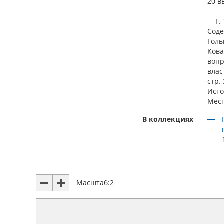
20 вв
Г. 18
Соде
Голь
Кова
вопр
влас
стр. 
Исто
Мест
В коллекциях
Масштаб:
2