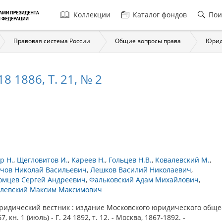
Главная
Коллекции
Каталог фондов
Пои
навигация
Правовая система России
Общие вопросы права
Юрид
 1886, Т. 21, № 2
р Н.
Щегловитов И.
Кареев Н.
Гольцев Н.В.
Ковалевский М.
чов Николай Васильевич
Лешков Василий Николаевич
мцев Сергей Андреевич
Фальковский Адам Михайлович
левский Максим Максимович
ический вестник : издание Московского юридического общест
7, кн. 1 (июль) - Г. 24 1892, т. 12. - Москва, 1867-1892. -