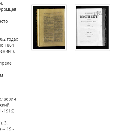
М.
Муромцев;
асто
92 годах
по 1864
ений").
о
апреле
им
колаевич
вский,
1-1916).
. 3.
-- 19 -