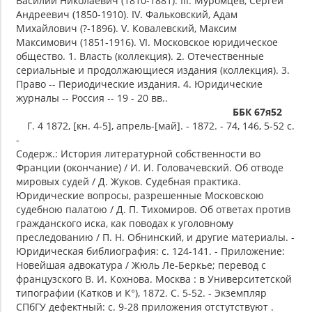
Василий Николаевич (1810-1881). III. Муромцев, Сергей
Андреевич (1850-1910). IV. Фальковский, Адам
Михайлович (?-1896). V. Ковалевский, Максим
Максимович (1851-1916). VI. Московское юридическое
общество. 1. Власть (коллекция). 2. Отечественные
сериальные и продолжающиеся издания (коллекция). 3.
Право -- Периодические издания. 4. Юридические
журналы -- Россия -- 19 - 20 вв..
ББК 67я52
Г. 4 1872, [кн. 4-5], апрель-[май]. - 1872. - 74, 146, 5-52 с.
-
Содерж.: История литературной собственности во
Франции (окончание) / И. И. Головачевский. Об отводе
мировых судей / Д. Жуков. Судебная практика.
Юридические вопросы, разрешенные Московскою
судебною палатою / Д. П. Тихомиров. Об ответах против
гражданского иска, как поводах к уголовному
преследованию / П. Н. Обнинский, и другие материалы. -
Юридическая библиография: с. 124-141. - Приложение:
Новейшая адвокатура / Жюль Ле-Беркье; перевод с
французского В. И. Кохнова. Москва : в Университетской
типографии (Катков и К°), 1872. С. 5-52. - Экземпляр
СПбГУ дефектный: с. 9-28 приложения отстутствуют .