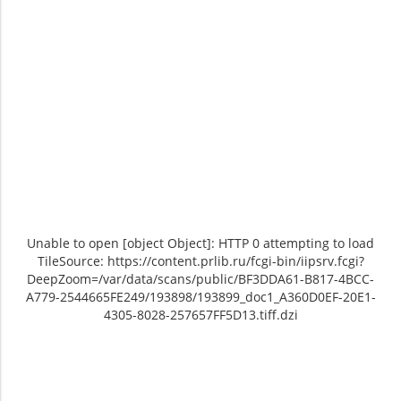
Unable to open [object Object]: HTTP 0 attempting to load
TileSource: https://content.prlib.ru/fcgi-bin/iipsrv.fcgi?
DeepZoom=/var/data/scans/public/BF3DDA61-B817-4BCC-
A779-2544665FE249/193898/193899_doc1_A360D0EF-20E1-
4305-8028-257657FF5D13.tiff.dzi