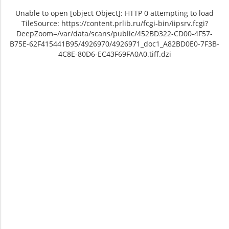
Unable to open [object Object]: HTTP 0 attempting to load
TileSource: https://content.prlib.ru/fcgi-bin/iipsrv.fcgi?
DeepZoom=/var/data/scans/public/452BD322-CD00-4F57-
B75E-62F415441B95/4926970/4926971_doc1_A82BD0E0-7F3B-
4C8E-80D6-EC43F69FA0A0.tiff.dzi