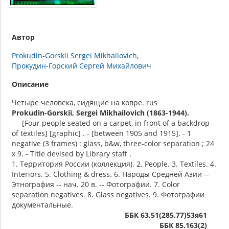
Автор
Prokudin-Gorskii Sergei Mikhailovich
Прокудин-Горский Сергей Михайлович
Описание
Четыре человека, сидящие на ковре. rus
Prokudin-Gorskii, Sergei Mikhailovich (1863-1944).
[Four people seated on a carpet, in front of a backdrop
of textiles] [graphic] . - [between 1905 and 1915]. - 1
negative (3 frames) : glass, b&w, three-color separation ; 24
x 9. - Title devised by Library staff .
1. Территория России (коллекция). 2. People. 3. Textiles. 4.
Interiors. 5. Clothing & dress. 6. Народы Средней Азии --
Этнография -- нач. 20 в. -- Фотографии. 7. Color
separation negatives. 8. Glass negatives. 9. Фотографии
документальные.
ББК 63.51(285.77)53я61
ББК 85.163(2)