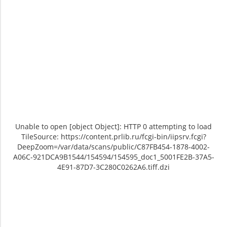
Unable to open [object Object]: HTTP 0 attempting to load
TileSource: https://content.prlib.ru/fcgi-bin/iipsrv.fcgi?
DeepZoom=/var/data/scans/public/C87FB454-1878-4002-
A06C-921DCA9B1544/154594/154595_doc1_5001FE2B-37A5-
4E91-87D7-3C280C0262A6.tiff.dzi