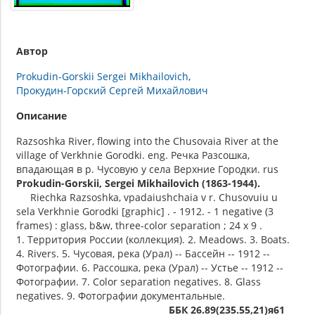
Автор
Prokudin-Gorskii Sergei Mikhailovich
Прокудин-Горский Сергей Михайлович
Описание
Razsoshka River, flowing into the Chusovaia River at the
village of Verkhnie Gorodki. eng. Речка Разсошка,
впадающая в р. Чусовую у села Верхние Городки. rus
Prokudin-Gorskii, Sergei Mikhailovich (1863-1944).
Riechka Razsoshka, vpadaiushchaia v r. Chusovuiu u
sela Verkhnie Gorodki [graphic] . - 1912. - 1 negative (3
frames) : glass, b&w, three-color separation ; 24 x 9 .
1. Территория России (коллекция). 2. Meadows. 3. Boats.
4. Rivers. 5. Чусовая, река (Урал) -- Бассейн -- 1912 --
Фотографии. 6. Рассошка, река (Урал) -- Устье -- 1912 --
Фотографии. 7. Color separation negatives. 8. Glass
negatives. 9. Фотографии документальные.
ББК 26.89(235.55,21)я61