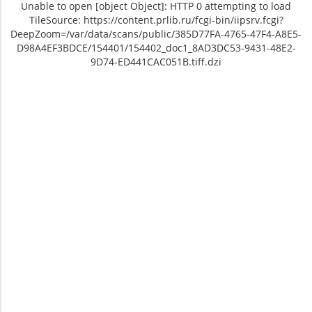
Unable to open [object Object]: HTTP 0 attempting to load
TileSource: https://content.prlib.ru/fcgi-bin/iipsrv.fcgi?
DeepZoom=/var/data/scans/public/385D77FA-4765-47F4-A8E5-
D98A4EF3BDCE/154401/154402_doc1_8AD3DC53-9431-48E2-
9D74-ED441CAC051B.tiff.dzi