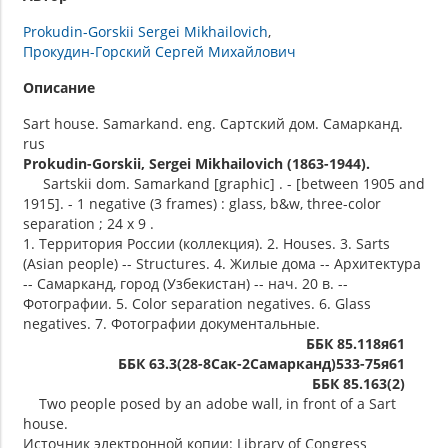
Prokudin-Gorskii Sergei Mikhailovich
Прокудин-Горский Сергей Михайлович
Описание
Sart house. Samarkand. eng. Сартский дом. Самарканд.
rus
Prokudin-Gorskii, Sergei Mikhailovich (1863-1944).
Sartskii dom. Samarkand [graphic] . - [between 1905 and
1915]. - 1 negative (3 frames) : glass, b&w, three-color
separation ; 24 x 9 .
1. Территория России (коллекция). 2. Houses. 3. Sarts
(Asian people) -- Structures. 4. Жилые дома -- Архитектура
-- Самарканд, город (Узбекистан) -- нач. 20 в. --
Фотографии. 5. Color separation negatives. 6. Glass
negatives. 7. Фотографии документальные.
ББК 85.118я61
ББК 63.3(28-8Сак-2Самарканд)533-75я61
ББК 85.163(2)
Two people posed by an adobe wall, in front of a Sart
house.
Источник электронной копии: Library of Congress