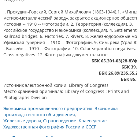
.
I. Прокудин-Горский, Сергей Михайлович (1863-1944).1. «Мин
метизо-металлический завод», закрытое акционерное обществ
История -- 1910 -- Фотографии. 2. Территория (коллекция). 3.
Российское государство и экономика (коллекция). 4. Settlements
Railroad bridges. 6. Factories. 7. Rivers. 8. Железнодорожные мо
Уфимская губерния -- 1910 -- Фотографии. 9. Сим, река (Урал 
- Бассейн -- 1910 -- Фотографии. 10. Color separation negatives.
Glass negatives. 12. Фотографии документальные.
ББК 65.301-03(28-8У
ББК 39
ББК 26.89(235.55,
ББК 85.
Источник электронной копии: Library of Congress
Место хранения оригинала: Library of Congress ; Prints and
Photographs Division
Экономика промышленного предприятия. Экономика
производственного объединения
Железные дороги
Страноведение. Краеведение
Художественная фотография России и СССР