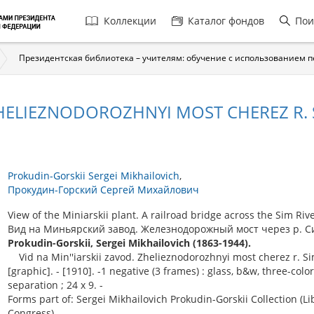
Главная
Коллекции
Каталог фондов
Пои
навигация
Президентская библиотека – учителям: обучение с использованием 
 ZHELIEZNODOROZHNYI MOST CHEREZ R.
Prokudin-Gorskii Sergei Mikhailovich
Прокудин-Горский Сергей Михайлович
View of the Miniarskii plant. A railroad bridge across the Sim Rive
Вид на Миньярский завод. Железнодорожный мост через р. Си
Prokudin-Gorskii, Sergei Mikhailovich (1863-1944).
Vid na Min''iarskii zavod. Zhelieznodorozhnyi most cherez r. S
[graphic]. - [1910]. -1 negative (3 frames) : glass, b&w, three-color
separation ; 24 x 9. -
Forms part of: Sergei Mikhailovich Prokudin-Gorskii Collection (Li
Congress).