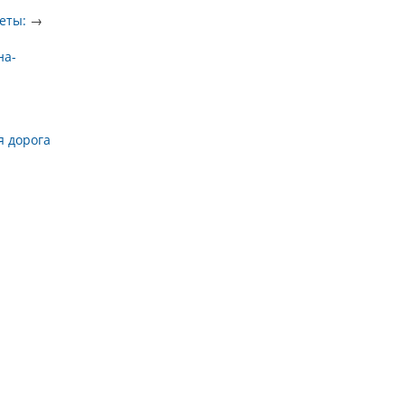
еты:
→
на-
я дорога