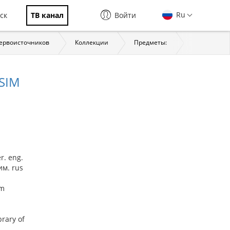
Ru
ск
ТВ канал
Войти
первоисточников
Коллекции
Предметы:
История
 SIM
r. eng.
м. rus
im
brary of