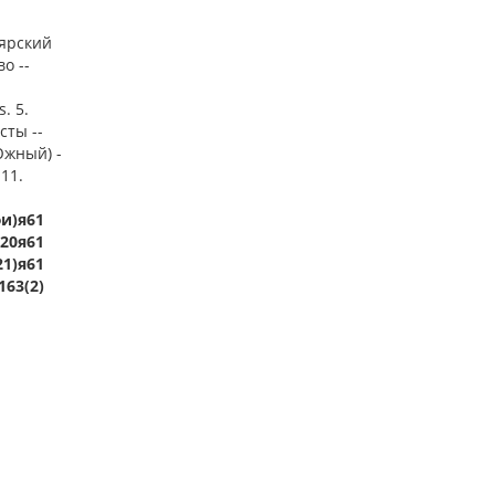
ьярский
о --
. 5.
сты --
Южный) -
 11.
фи)я61
.20я61
21)я61
163(2)