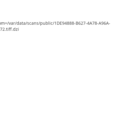
epZoom=/var/data/scans/public/1DE94888-B627-4A78-A96A-
.tiff.dzi