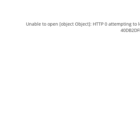
Unable to open [object Object]: HTTP 0 attempting to 
40DB2DFD