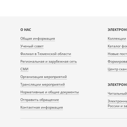
Карта
О НАС
ЭЛЕКТРОН
сайта
Общая информация
Коллекции
Ученый совет
Каталог фо
Филиал в Тюменской области
Новые пос
Региональная и зарубежная сеть
Формирован
СМИ
Центр ска
Организация мероприятий
Трансляции мероприятий
ЭЛЕКТРОН
Нормативные и общие документы
Читальный
Отправить обращение
Электронны
России и з
Контактная информация