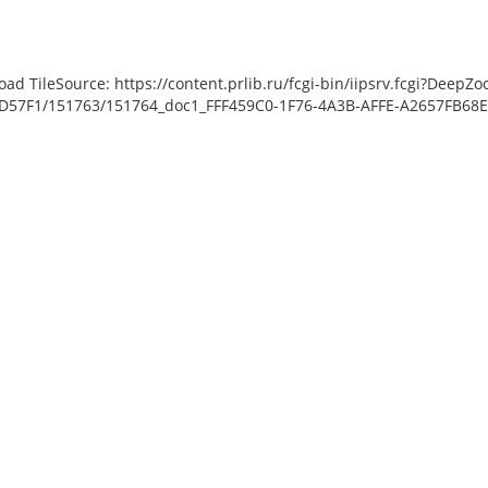
load TileSource: https://content.prlib.ru/fcgi-bin/iipsrv.fcgi?De
57F1/151763/151764_doc1_FFF459C0-1F76-4A3B-AFFE-A2657FB68E72