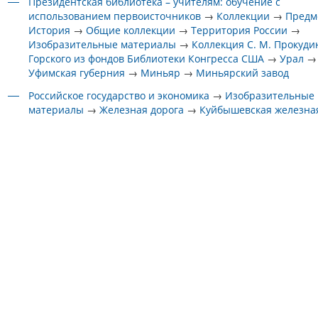
Президентская библиотека – учителям: обучение с
использованием первоисточников
→
Коллекции
→
Предм
История
→
Общие коллекции
→
Территория России
→
Изобразительные материалы
→
Коллекция С. М. Прокуди
Горского из фондов Библиотеки Конгресса США
→
Урал
→
Уфимская губерния
→
Миньяр
→
Миньярский завод
Российское государство и экономика
→
Изобразительные
материалы
→
Железная дорога
→
Куйбышевская железна