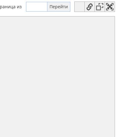
траница
из