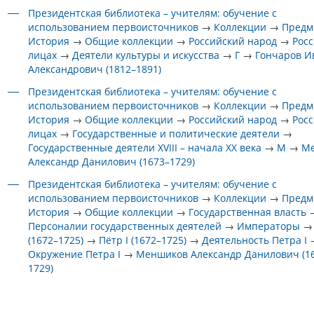
Президентская библиотека – учителям: обучение с
использованием первоисточников
→
Коллекции
→
Предм
История
→
Общие коллекции
→
Российский народ
→
Росс
лицах
→
Деятели культуры и искусства
→
Г
→
Гончаров И
Александрович (1812–1891)
Президентская библиотека – учителям: обучение с
использованием первоисточников
→
Коллекции
→
Предм
История
→
Общие коллекции
→
Российский народ
→
Росс
лицах
→
Государственные и политические деятели
→
Государственные деятели XVIII – начала XX века
→
М
→
М
Александр Данилович (1673–1729)
Президентская библиотека – учителям: обучение с
использованием первоисточников
→
Коллекции
→
Предм
История
→
Общие коллекции
→
Государственная власть
Персоналии государственных деятелей
→
Императоры
(1672–1725)
→
Пётр I (1672–1725)
→
Деятельность Петра I
Окружение Петра I
→
Меншиков Александр Данилович (1
1729)