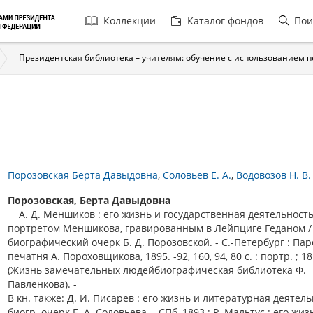
Главная
Коллекции
Каталог фондов
Пои
навигация
Президентская библиотека – учителям: обучение с использованием 
Порозовская Берта Давыдовна
Соловьев Е. А.
Водовозов Н. В.
Порозовская, Берта Давыдовна
А. Д. Меншиков : его жизнь и государственная деятельность 
портретом Меншикова, гравированным в Лейпциге Геданом /
биографический очерк Б. Д. Порозовской. - С.-Петербург : Па
печатня А. Пороховщикова, 1895. -92, 160, 94, 80 c. : портр. ; 18 
(Жизнь замечательных людейбиографическая библиотека Ф.
Павленкова). -
В кн. также: Д. И. Писарев : его жизнь и литературная деятель
биогр. очерк Е. А. Соловьева. - СПб, 1893 ; Р. Мальтус : его жиз