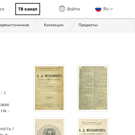
Ru
ск
ТВ канал
Войти
первоисточников
Коллекции
Предметы:
История
: с
ровая
см. -
ность /
нь и