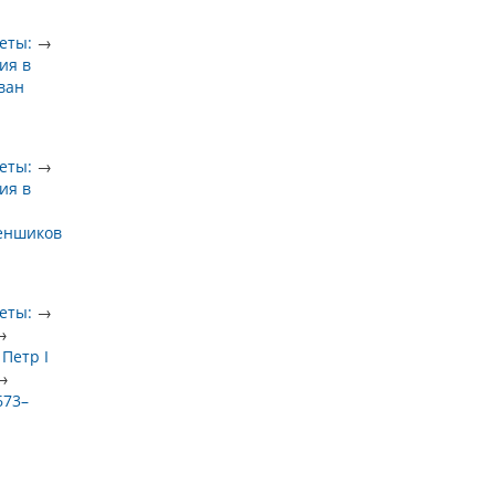
еты:
→
ия в
ван
еты:
→
ия в
еншиков
еты:
→
→
→
Петр I
→
673–