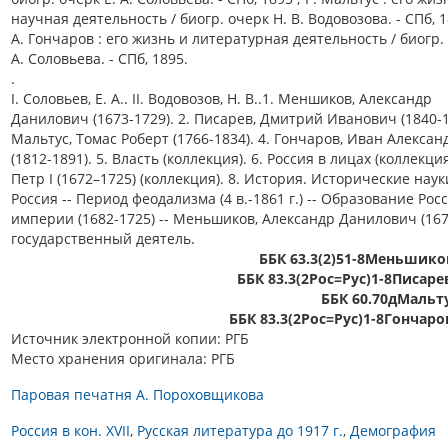
научная деятельность / биогр. очерк Н. В. Водовозова. - СПб, 1
А. Гончаров : его жизнь и литературная деятельность / биогр. 
А. Соловьева. - СПб, 1895.
.
I. Соловьев, Е. А.. II. Водовозов, Н. В..1. Меншиков, Александр
Данилович (1673-1729). 2. Писарев, Дмитрий Иванович (1840-18
Мальтус, Томас Роберт (1766-1834). 4. Гончаров, Иван Алекса
(1812-1891). 5. Власть (коллекция). 6. Россия в лицах (коллекция
Петр I (1672–1725) (коллекция). 8. История. Исторические науки
Россия -- Период феодализма (4 в.-1861 г.) -- Образование Рос
империи (1682-1725) -- Меньшиков, Александр Данилович (1673
государственный деятель.
ББК 63.3(2)51-8Меньшико
ББК 83.3(2Рос=Рус)1-8Писаре
ББК 60.70дМальту
ББК 83.3(2Рос=Рус)1-8Гончаро
Источник электронной копии: РГБ
Место хранения оригинала: РГБ
Паровая печатня А. Пороховщикова
Россия в кон. XVII
Русская литература до 1917 г.
Демография