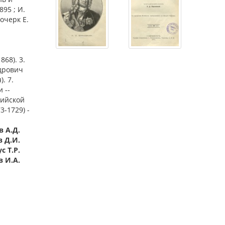
895 ; И.
очерк Е.
68). 3.
ндрович
). 7.
 --
сийской
-1729) -
в А.Д.
в Д.И.
с Т.Р.
в И.А.